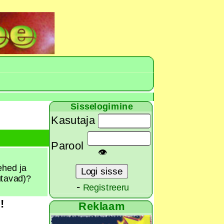
Sisselogimine
Kasutaja
Parool
👁
ehed ja
utavad)?
-
Registreeru
!
Reklaam