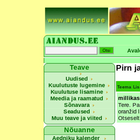
Aval
Pirn 
Teave
Uudised
Kuulutuste lugemine
Teema
Lis
Kuulutuse lisamine
millikas
Meedia ja raamatud
Tere. Pa
Sõnavara
oranžid 
Seadused
Otseselt
Muu teave ja viited
Nõuanne
Aedniku kalender