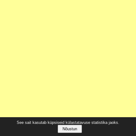
See sait kasutab küpsiseid külastatavuse statistika jaoks.
Nõustun