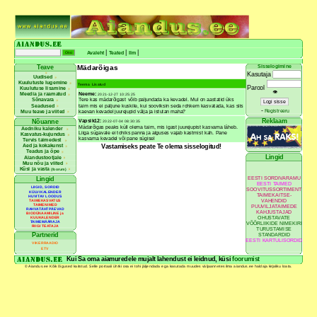
|
|
|
Avaleht
Teated
Ilm
Mädarõigas
Sisselogimine
Teave
Kasutaja
Uudised
Kuulutuste lugemine
Teema
Lisatud
Parool
Kuulutuse lisamine
👁
Neeme:
Meedia ja raamatud
2021-12-27 10:25:25
Tere kas mädarõigast võib paljundada ka kevadel. Mul on aastatid üks
Sõnavara
taim mis ei paljune kuskile, kui sooviksin seda rohkem kasvatada, kas siis
Seadused
-
Registreeru
kaevan kevadel juurejupid välja ja istutan maha?
Muu teave ja viited
Reklaam
Vapsik12:
Nõuanne
2022-07-04 08:30:35
Mädarõigas peaks küll olema taim, mis igast juurejupist kasvama läheb.
Aedniku kalender
Liiga sügavale ei tohiks panna ja alguses vajab kastmist kah. Pane
Kasvatus-kujundus
kasvama kevadel või pane sügisel
Tervis taimedest
Vastamiseks peate Te olema sisselogitud!
Aed ja kokakunst
Teadus ja õpe
Lingid
Aiandustootjale
Muu nõu ja viited
Küsi ja vasta
(foorum)
EESTI SORDIVARAMU
Lingid
EESTI TAIMED
LIIGID, SORDID
SOOVITUSSORTIMENT
KÜLVIKALENDER
TAIMEKAITSE-
HUVITAV LOODUS
VAHENDID
TAIMEKASVATUS
TAIMENIMED
PUUVILJATAIMEDE
RAHVATÄHTPÄEVAD
KAHJUSTAJAD
BIODÜNAAMILINE ja
OHUSTAVATE
KUUKALENDER
TAIMEMÄÄRAJA
VÕÕRLIIKIDE NIMEKIRI
RIIGI TEATAJA
TURUSTAMISE
Partnerid
STANDARDID
EESTI KARTULISORDID
VIKERRAADIO
ETV
Kui Sa oma aiamuredele mujalt lahendust ei leidnud, küsi
foorumist
© Aiandus.ee Kõik õigused kaitstud. Selle portaali ühtki osa ei tohi jäljendada ega kasutada muudes väljaannetes ilma aiandus.ee haldaja kirjaliku loata.