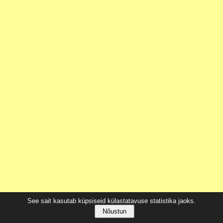
See sait kasutab küpsiseid külastatavuse statistika jaoks.
Nõustun