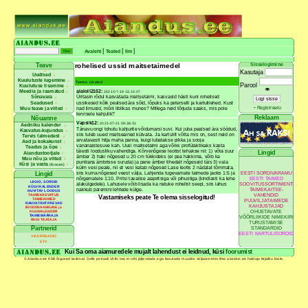
|
|
|
Avaleht
Teated
Ilm
rohelised ussid maitsetaimedel
Sisselogimine
Teave
Kasutaja
Uudised
Kuulutuste lugemine
Teema
Lisatud
Parool
Kuulutuse lisamine
👁
aialoll2102:
Meedia ja raamatud
2021-07-19 15:15:07
Üritasin rõdul kasvatada maitsetaimi, kasvasid hästi kuni rohelised
Sõnavara
ussikesed kõik pealsed ära sõid, lõpuks ka peterselli ja kartulilehed. Kust
Seadused
-
Registreeru
nad ilmusid, mõni liblikas munes? Millega neid tõrjuda saaks, mis pole
Muu teave ja viited
tervisele kahjulik?
Reklaam
Nõuanne
Vapsik12:
2021-07-21 09:38:31
Aedniku kalender
Tänavu ongi tohutu kahjurite võidumarsi suvi. Kui juba pealsed ära söödud,
Kasvatus-kujundus
siis tuleb uued maitseained külvata. Ja kartulilt võtta mis on, sest neid on
Tervis taimedest
arvatavasti hilja maha panna, kuigi lubatakse pikka ja sooja
Aed ja kokakunst
vananaistesuve kah. Uusi maitsetaimi aga võiks profülaktikaks kasta
Teadus ja õpe
täiesti loodusliku vahendiga. Kõrvenõgese leotist tehakse nii: 1) võta suur
Lingid
Aiandustootjale
ämber 2) haki nõgesed u 20 cm tükkideks (ei pea hakkima, võib ka
Muu nõu ja viited
puntrana ämbrisse suruda) ja pane ämber tihedalt nõgeseid täis 3) vala
Küsi ja vasta
(foorum)
külm vesi peale, nii et vesi katab nõgesed Lase leotis 2 nädalat tõmmata,
EESTI SORDIVARAMU
siis kurna nõgesed veest välja. Lahjenda tugevamate taimede jaoks 1:5 ja
Lingid
EESTI TAIMED
nõrgematele 1:10. Pritsi tavalise aiapritsiga või pihustiga (kindlasti ka lehe
LIIGID, SORDID
SOOVITUSSORTIMENT
alakülgedele). Lahusele võib lisada ka natuke rohelist seepi, siis lahus
KÜLVIKALENDER
TAIMEKAITSE-
nakkub paremini lehtede külge.
HUVITAV LOODUS
VAHENDID
TAIMEKASVATUS
Vastamiseks peate Te olema sisselogitud!
TAIMENIMED
PUUVILJATAIMEDE
RAHVATÄHTPÄEVAD
KAHJUSTAJAD
BIODÜNAAMILINE ja
OHUSTAVATE
KUUKALENDER
TAIMEMÄÄRAJA
VÕÕRLIIKIDE NIMEKIRI
RIIGI TEATAJA
TURUSTAMISE
Partnerid
STANDARDID
EESTI KARTULISORDID
VIKERRAADIO
ETV
Kui Sa oma aiamuredele mujalt lahendust ei leidnud, küsi
foorumist
© Aiandus.ee Kõik õigused kaitstud. Selle portaali ühtki osa ei tohi jäljendada ega kasutada muudes väljaannetes ilma aiandus.ee haldaja kirjaliku loata.