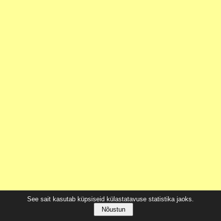
See sait kasutab küpsiseid külastatavuse statistika jaoks.
Nõustun