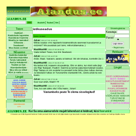
|
|
|
Avaleht
Teated
Ilm
istikuseadus
Sisselogimine
Teave
Kasutaja
Uudised
Kuulutuste lugemine
Teema
Lisatud
Parool
Kuulutuse lisamine
👁
Juhan:
Meedia ja raamatud
2021-07-02 10:48:25
Millise seadus vms reguleerib ilutaimeistikute seemnest kasvatamist ja
Sõnavara
müümist? Mis puudutab just taimi, mitte käibemaksu ;)
Seadused
-
Registreeru
Muu teave ja viited
MaaliMaalt60:
2021-07-05 08:54:38
Reklaam
Vaata tulbast Teave, kus link Seadused.
Nõuanne
Aedniku kalender
Juhan:
2021-07-05 14:07:00
Kasvatus-kujundus
Aitäh, Maali. Vaatasin, paraku ei leidnud. Vbl olin lohakas, kontrollin üle :)
Tervis taimedest
Aed ja kokakunst
MaaliMaalt60:
2021-07-06 09:27:24
Teadus ja õpe
Ma leidsin küll, kopeerin siia pealkirja. Ehk on abiks, kui otsid selle järgi
Lingid
Aiandustootjale
siis Riigi Teatajast. Pealkiri: Seemne ja taimse paljundusmaterjali seadus.
Muu nõu ja viited
Riigi Teataja on siin avalehel ka punaselt kohe täitsa ühes tulbas olemas.
Küsi ja vasta
Ja teiselpool tulbas on Turustamine standardid link, Järsku aitab ka see
(foorum)
lisaks.
EESTI SORDIVARAMU
Lingid
EESTI TAIMED
Juhan:
2021-07-06 17:21:46
LIIGID, SORDID
SOOVITUSSORTIMENT
Suur suur aitäh, Maali!!! 🌹
KÜLVIKALENDER
TAIMEKAITSE-
HUVITAV LOODUS
MaaliMaalt60:
VAHENDID
2021-07-07 09:02:00
TAIMEKASVATUS
TAIMENIMED
Tore, kui sain abiks olla! Võta heaks, Juhan!
PUUVILJATAIMEDE
RAHVATÄHTPÄEVAD
KAHJUSTAJAD
Vastamiseks peate Te olema sisselogitud!
BIODÜNAAMILINE ja
OHUSTAVATE
KUUKALENDER
TAIMEMÄÄRAJA
VÕÕRLIIKIDE NIMEKIRI
RIIGI TEATAJA
TURUSTAMISE
Partnerid
STANDARDID
EESTI KARTULISORDID
VIKERRAADIO
ETV
Kui Sa oma aiamuredele mujalt lahendust ei leidnud, küsi
foorumist
© Aiandus.ee Kõik õigused kaitstud. Selle portaali ühtki osa ei tohi jäljendada ega kasutada muudes väljaannetes ilma aiandus.ee haldaja kirjaliku loata.