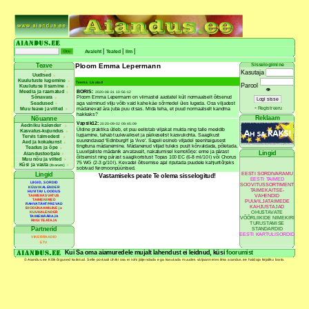
|
|
|
Avaleht
Teated
Ilm
Ploom Emma Lepermann
Sisselogimine
Teave
Kasutaja
Uudised
Kuulutuste lugemine
Teema
Lisatud
Parool
Kuulutuse lisamine
👁
BORIS:
Meedia ja raamatud
2020-08-31 10:56:12
Ploom Emma Lepermann on viimastel aastatel küll normaalselt õitsenud
Sõnavara
aga valminud vilju võib vaid kahe käe sõrmedel üles lugeda. Osa viljadest
Seadused
-
Registreeru
mädanevad ära juba puu otsas. Mida teha, et puud normaalselt kandma
Muu teave ja viited
hakkaks?
Reklaam
Nõuanne
Vapsik12:
2020-09-02 09:45:09
Aedniku kalender
Üldine praktika ütleb, et puu eelistab viljakat mulda ning talle meeldib
Kasvatus-kujundus
lupjamine, tahab tuulevaikset ja päikeselist kasvukohta. Saagikust
Tervis taimedest
suurendavad 'Edinburgh' ja 'Ave'. Sageli esineb viljadel seenhaigusest
Aed ja kokakunst
tingituna mädanemine. Mädanenud viljad tuleks puult kõrvaldada, põletada.
Teadus ja õpe
Luuviljaliste mädanik arvatavalt, nakatumisel kemotõrje: enne ja pärast
Lingid
Aiandustootjale
õitsemist ning pärast saagikoristust Topas 100 EC (6-8 ml/10 l) või Chorus
Muu nõu ja viited
75 WG (2-3 g/10 l). Kevadel õitsemise ajal riputada puudele kahjuritõrjeks
Küsi ja vasta
(foorum)
sobivad feromoonpüünised.
EESTI SORDIVARAMU
Lingid
Vastamiseks peate Te olema sisselogitud!
EESTI TAIMED
LIIGID, SORDID
SOOVITUSSORTIMENT
KÜLVIKALENDER
TAIMEKAITSE-
HUVITAV LOODUS
VAHENDID
TAIMEKASVATUS
TAIMENIMED
PUUVILJATAIMEDE
RAHVATÄHTPÄEVAD
KAHJUSTAJAD
BIODÜNAAMILINE ja
OHUSTAVATE
KUUKALENDER
TAIMEMÄÄRAJA
VÕÕRLIIKIDE NIMEKIRI
RIIGI TEATAJA
TURUSTAMISE
Partnerid
STANDARDID
EESTI KARTULISORDID
VIKERRAADIO
ETV
Kui Sa oma aiamuredele mujalt lahendust ei leidnud, küsi
foorumist
© Aiandus.ee Kõik õigused kaitstud. Selle portaali ühtki osa ei tohi jäljendada ega kasutada muudes väljaannetes ilma aiandus.ee haldaja kirjaliku loata.