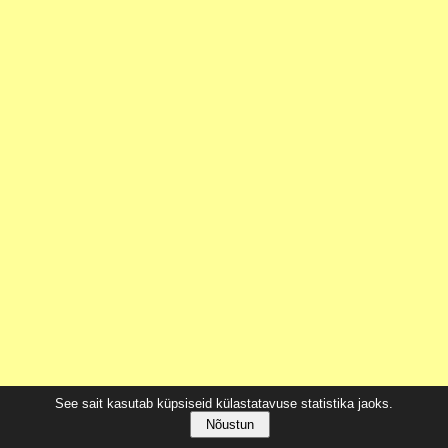
See sait kasutab küpsiseid külastatavuse statistika jaoks.
Nõustun