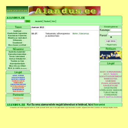
|
|
|
Avaleht
Teated
Ilm
Sisselogimine
Teave
Jaanuar 2013
Kasutaja
Uudised
Kuulutuste lugemine
18.-27.
Toiduainete, põllumajandus-
Berliin, Saksamaa
Parool
Kuulutuse lisamine
ja aiandusmess
👁
Meedia ja raamatud
Sõnavara
Seadused
-
Registreeru
Muu teave ja viited
Reklaam
Nõuanne
Aedniku kalender
Kasvatus-kujundus
Tervis taimedest
Aed ja kokakunst
Teadus ja õpe
Lingid
Aiandustootjale
Muu nõu ja viited
Küsi ja vasta
(foorum)
EESTI SORDIVARAMU
Lingid
EESTI TAIMED
LIIGID, SORDID
SOOVITUSSORTIMENT
KÜLVIKALENDER
TAIMEKAITSE-
HUVITAV LOODUS
VAHENDID
TAIMEKASVATUS
TAIMENIMED
PUUVILJATAIMEDE
RAHVATÄHTPÄEVAD
KAHJUSTAJAD
BIODÜNAAMILINE ja
OHUSTAVATE
KUUKALENDER
TAIMEMÄÄRAJA
VÕÕRLIIKIDE NIMEKIRI
RIIGI TEATAJA
TURUSTAMISE
Partnerid
STANDARDID
EESTI KARTULISORDID
VIKERRAADIO
ETV
Kui Sa oma aiamuredele mujalt lahendust ei leidnud, küsi
foorumist
© Aiandus.ee Kõik õigused kaitstud. Selle portaali ühtki osa ei tohi jäljendada ega kasutada muudes väljaannetes ilma aiandus.ee haldaja kirjaliku loata.