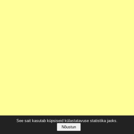
See sait kasutab küpsiseid külastatavuse statistika jaoks.
Nõustun