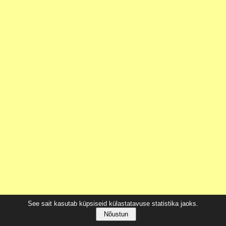
See sait kasutab küpsiseid külastatavuse statistika jaoks.
Nõustun