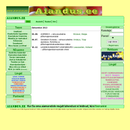
|
|
|
Avaleht
Teated
Ilm
Sisselogimine
Teave
Detsember 2013
Kasutaja
Uudised
Kuulutuste lugemine
03.-08.
AGRIBEX – rahvusvaheline
Brüssel, Belgia
Parool
Kuulutuse lisamine
põllumajandusnädal
👁
Meedia ja raamatud
04.-07.
Growtech Eurasia – rahvusvaheline
Antalya, Türgi
Sõnavara
aianduse, floristika ja
Seadused
põllumajanduskaubanduse näitus
-
Registreeru
Muu teave ja viited
10.-12.
LANDBOUWWERKTUIGENBEURS
Leeuwarden, Holland
Reklaam
– põllumajandusmasinate show
Nõuanne
Aedniku kalender
Kasvatus-kujundus
Tervis taimedest
Aed ja kokakunst
Teadus ja õpe
Lingid
Aiandustootjale
Muu nõu ja viited
Küsi ja vasta
(foorum)
EESTI SORDIVARAMU
Lingid
EESTI TAIMED
LIIGID, SORDID
SOOVITUSSORTIMENT
KÜLVIKALENDER
TAIMEKAITSE-
HUVITAV LOODUS
VAHENDID
TAIMEKASVATUS
TAIMENIMED
PUUVILJATAIMEDE
RAHVATÄHTPÄEVAD
KAHJUSTAJAD
BIODÜNAAMILINE ja
OHUSTAVATE
KUUKALENDER
TAIMEMÄÄRAJA
VÕÕRLIIKIDE NIMEKIRI
RIIGI TEATAJA
TURUSTAMISE
Partnerid
STANDARDID
EESTI KARTULISORDID
VIKERRAADIO
ETV
Kui Sa oma aiamuredele mujalt lahendust ei leidnud, küsi
foorumist
© Aiandus.ee Kõik õigused kaitstud. Selle portaali ühtki osa ei tohi jäljendada ega kasutada muudes väljaannetes ilma aiandus.ee haldaja kirjaliku loata.