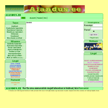
|
|
|
Avaleht
Teated
Ilm
Sordid
Sisselogimine
Teave
Kasutaja
Uudised
Kuulutuste lugemine
Parool
Kuulutuse lisamine
👁
Meedia ja raamatud
Sõnavara
Seadused
-
Registreeru
Muu teave ja viited
Reklaam
Nõuanne
Aedniku kalender
Kasvatus-kujundus
Tervis taimedest
Aed ja kokakunst
Teadus ja õpe
Lingid
Aiandustootjale
Muu nõu ja viited
Küsi ja vasta
(foorum)
EESTI SORDIVARAMU
Lingid
EESTI TAIMED
LIIGID, SORDID
SOOVITUSSORTIMENT
KÜLVIKALENDER
TAIMEKAITSE-
HUVITAV LOODUS
VAHENDID
TAIMEKASVATUS
TAIMENIMED
PUUVILJATAIMEDE
RAHVATÄHTPÄEVAD
KAHJUSTAJAD
BIODÜNAAMILINE ja
OHUSTAVATE
KUUKALENDER
TAIMEMÄÄRAJA
VÕÕRLIIKIDE NIMEKIRI
RIIGI TEATAJA
TURUSTAMISE
Partnerid
STANDARDID
EESTI KARTULISORDID
VIKERRAADIO
ETV
Kui Sa oma aiamuredele mujalt lahendust ei leidnud, küsi
foorumist
© Aiandus.ee Kõik õigused kaitstud. Selle portaali ühtki osa ei tohi jäljendada ega kasutada muudes väljaannetes ilma aiandus.ee haldaja kirjaliku loata.