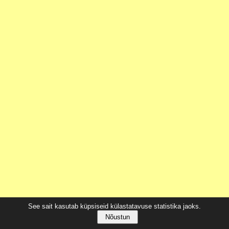
See sait kasutab küpsiseid külastatavuse statistika jaoks.
Nõustun