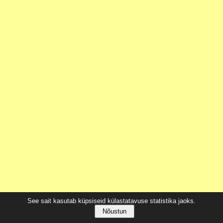
See sait kasutab küpsiseid külastatavuse statistika jaoks.
Nõustun