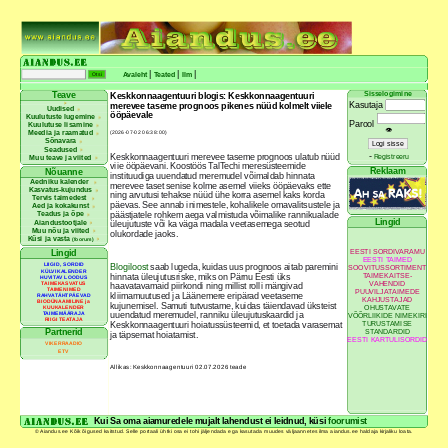
|
|
|
Avaleht
Teated
Ilm
Sisselogimine
Teave
Keskkonnaagentuuri blogis: Keskkonnaagentuuri
Kasutaja
merevee taseme prognoos pikenes nüüd kolmelt viiele
Uudised
ööpäevale
Kuulutuste lugemine
Parool
Kuulutuse lisamine
👁
Meedia ja raamatud
(2026-07-02 06:38:00)
Sõnavara
Seadused
-
Keskkonnaagentuuri merevee taseme prognoos ulatub nüüd
Registreeru
Muu teave ja viited
viie ööpäevani. Koostöös TalTechi meresüsteemide
Reklaam
Nõuanne
instituudiga uuendatud meremudel võimaldab hinnata
Aedniku kalender
merevee taset senise kolme asemel viieks ööpäevaks ette
Kasvatus-kujundus
ning arvutusi tehakse nüüd ühe korra asemel kaks korda
Tervis taimedest
päevas. See annab inimestele, kohalikele omavalitsustele ja
Aed ja kokakunst
Teadus ja õpe
päästjatele rohkem aega valmistuda võimalike rannikualade
Lingid
Aiandustootjale
üleujutuste või ka väga madala veetasemega seotud
Muu nõu ja viited
olukordade jaoks.
Küsi ja vasta
(foorum)
EESTI SORDIVARAMU
Lingid
EESTI TAIMED
LIIGID, SORDID
Blogiloost
saab lugeda, kuidas uus prognoos aitab paremini
SOOVITUSSORTIMENT
KÜLVIKALENDER
TAIMEKAITSE-
hinnata üleujutusriske, miks on Pärnu Eesti üks
HUVITAV LOODUS
VAHENDID
TAIMEKASVATUS
haavatavamaid piirkondi ning millist rolli mängivad
TAIMENIMED
PUUVILJATAIMEDE
kliimamuutused ja Läänemere eripärad veetaseme
RAHVATÄHTPÄEVAD
KAHJUSTAJAD
BIODÜNAAMILINE ja
kujunemisel. Samuti tutvustame, kuidas täiendavad üksteist
OHUSTAVATE
KUUKALENDER
TAIMEMÄÄRAJA
uuendatud meremudel, ranniku üleujutuskaardid ja
VÕÕRLIIKIDE NIMEKIRI
RIIGI TEATAJA
TURUSTAMISE
Keskkonnaagentuuri hoiatussüsteemid, et toetada varasemat
Partnerid
STANDARDID
ja täpsemat hoiatamist.
EESTI KARTULISORDID
VIKERRAADIO
ETV
Allikas: Keskkonnaagentuuri 02.07.2026 teade
Kui Sa oma aiamuredele mujalt lahendust ei leidnud, küsi
foorumist
© Aiandus.ee Kõik õigused kaitstud. Selle portaali ühtki osa ei tohi jäljendada ega kasutada muudes väljaannetes ilma aiandus.ee haldaja kirjaliku loata.