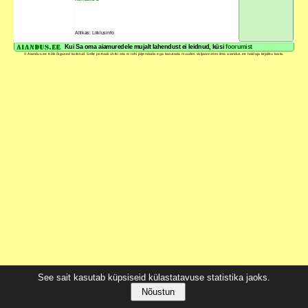
Allikas: Liiklusinfo
Kui Sa oma aiamuredele mujalt lahendust ei leidnud, küsi
foorumist
© Aiandus.ee Kõik õigused kaitstud. Selle portaali ühtki osa ei tohi jäljendada ega kasutada muudes väljaannetes ilma aiandus.ee haldaja kirjaliku loata.
See sait kasutab küpsiseid külastatavuse statistika jaoks.
Nõustun