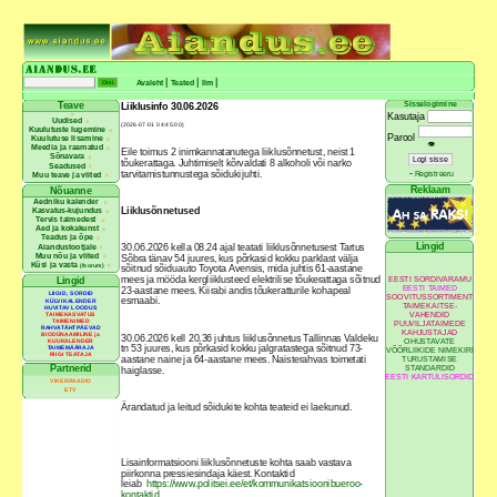
|
|
|
Avaleht
Teated
Ilm
Sisselogimine
Teave
Liiklusinfo 30.06.2026
Kasutaja
Uudised
(2026-07-01 04:45:00)
Kuulutuste lugemine
Parool
Kuulutuse lisamine
👁
Meedia ja raamatud
Eile toimus 2 inimkannatanutega liiklusõnnetust, neist 1
Sõnavara
tõukerattaga. Juhtimiselt kõrvaldati 8 alkoholi või narko
Seadused
-
tarvitamistunnustega sõidukijuhti.
Registreeru
Muu teave ja viited
Reklaam
Nõuanne
Aedniku kalender
Liiklusõnnetused
Kasvatus-kujundus
Tervis taimedest
Aed ja kokakunst
Teadus ja õpe
Lingid
Aiandustootjale
30.06.2026 kella 08.24 ajal teatati liiklusõnnetusest Tartus
Muu nõu ja viited
Sõbra tänav 54 juures, kus põrkasid kokku parklast välja
Küsi ja vasta
(foorum)
sõitnud sõiduauto Toyota Avensis, mida juhtis 61-aastane
EESTI SORDIVARAMU
mees ja mööda kergliiklusteed elektrilise tõukerattaga sõitnud
Lingid
EESTI TAIMED
23-aastane mees. Kiirabi andis tõukeratturile kohapeal
LIIGID, SORDID
SOOVITUSSORTIMENT
esmaabi.
KÜLVIKALENDER
TAIMEKAITSE-
HUVITAV LOODUS
VAHENDID
TAIMEKASVATUS
TAIMENIMED
PUUVILJATAIMEDE
RAHVATÄHTPÄEVAD
KAHJUSTAJAD
BIODÜNAAMILINE ja
30.06.2026 kell 20.36 juhtus liiklusõnnetus Tallinnas Valdeku
OHUSTAVATE
KUUKALENDER
TAIMEMÄÄRAJA
tn 53 juures, kus põrkasid kokku jalgratastega sõitnud 73-
VÕÕRLIIKIDE NIMEKIRI
RIIGI TEATAJA
aastane naine ja 64-aastane mees. Naisterahvas toimetati
TURUSTAMISE
Partnerid
STANDARDID
haiglasse.
EESTI KARTULISORDID
VIKERRAADIO
ETV
Ärandatud ja leitud sõidukite kohta teateid ei laekunud.
Lisainformatsiooni liiklusõnnetuste kohta saab vastava
piirkonna pressiesindaja käest. Kontaktid
leiab
https://www.politsei.ee/et/kommunikatsioonibueroo-
kontaktid