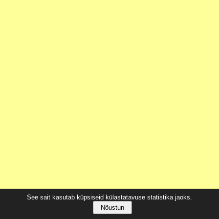
See sait kasutab küpsiseid külastatavuse statistika jaoks.
Nõustun