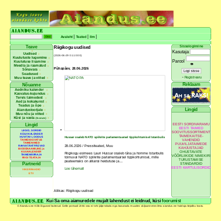
|
|
|
Avaleht
Teated
Ilm
Sisselogimine
Teave
Riigikogu uudised
Kasutaja
Uudised
(2026-06-29 01:10:00)
Kuulutuste lugemine
Parool
Kuulutuse lisamine
👁
Meedia ja raamatud
Pühapäev, 28.06.2026
Sõnavara
Seadused
-
Registreeru
Muu teave ja viited
Reklaam
Nõuanne
Aedniku kalender
Kasvatus-kujundus
Tervis taimedest
Aed ja kokakunst
Teadus ja õpe
Lingid
Aiandustootjale
Muu nõu ja viited
Küsi ja vasta
(foorum)
EESTI SORDIVARAMU
Lingid
EESTI TAIMED
LIIGID, SORDID
SOOVITUSSORTIMENT
KÜLVIKALENDER
TAIMEKAITSE-
HUVITAV LOODUS
Hussar osaleb NATO spiikrite parlamentaarsel tippkohtumisel Istanbulis
VAHENDID
TAIMEKASVATUS
TAIMENIMED
PUUVILJATAIMEDE
28.06.2026 / Pressiteated, Muu
RAHVATÄHTPÄEVAD
KAHJUSTAJAD
BIODÜNAAMILINE ja
OHUSTAVATE
KUUKALENDER
Riigikogu esimees Lauri Hussar osaleb täna ja homme Istanbulis
TAIMEMÄÄRAJA
VÕÕRLIIKIDE NIMEKIRI
toimuval NATO spiikrite parlamentaarsel tippkohtumisel, mille
RIIGI TEATAJA
TURUSTAMISE
peateemaks on alliansi heidutuse ja…
Partnerid
STANDARDID
EESTI KARTULISORDID
Loe lähemalt
VIKERRAADIO
ETV
Allikas: Riigikogu uudised
Kui Sa oma aiamuredele mujalt lahendust ei leidnud, küsi
foorumist
© Aiandus.ee Kõik õigused kaitstud. Selle portaali ühtki osa ei tohi jäljendada ega kasutada muudes väljaannetes ilma aiandus.ee haldaja kirjaliku loata.