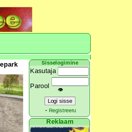
Sisselogimine
separk
Kasutaja
Parool
👁
-
Registreeru
Reklaam