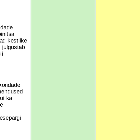
ndade
initsa
ad kestlike
 julgustab
li
ukondade
ahendused
ui ka
se
esepargi