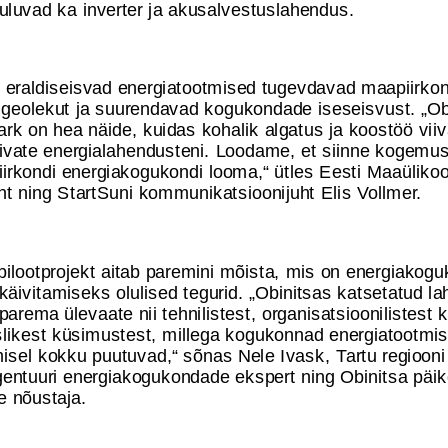
uluvad ka inverter ja akusalvestuslahendus.
 eraldiseisvad energiatootmised tugevdavad maapiirko
lgeolekut ja suurendavad kogukondade iseseisvust. „Ob
rk on hea näide, kuidas kohalik algatus ja koostöö viiv
ivate energialahendusteni. Loodame, et siinne kogemus
piirkondi energiakogukondi looma,“ ütles Eesti Maaülikoo
uht ning StartSuni kommunikatsioonijuht Elis Vollmer.
pilootprojekt aitab paremini mõista, mis on energiakog
äivitamiseks olulised tegurid. „Obinitsas katsetatud l
arema ülevaate nii tehnilistest, organisatsioonilistest k
likest küsimustest, millega kogukonnad energiatootmi
isel kokku puutuvad,“ sõnas Nele Ivask, Tartu regiooni
gentuuri energiakogukondade ekspert ning Obinitsa päik
e nõustaja.