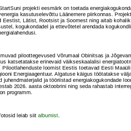
 StartSuni projekti eesmärk on toetada energiakogukond
uvenergia kasutuselevõttu Läänemere piirkonnas. Projek
d Eestist, Lätist, Rootsist ja Soomest ning aitab kohalik
ustel, kogukondadel ja ettevõtetel arendada kogukondl
ergialahendusi.
oimuvad piloottegevused Võrumaal Obinitsas ja Jõgeva
us katsetatakse erinevaid väikseskaalalisi energiatoot
 Pilootlahenduste loomist Eestis toetavad Eesti Maaüli
iooni Energiaagentuur. Algatuse käigus töötatakse välj
ed juhendmaterjalid ja tööriistad energiakogukondade lo
estab 2026. aasta oktoobrini ning seda rahastab Interre
on programm.
tosid leiab siit
albumist
.