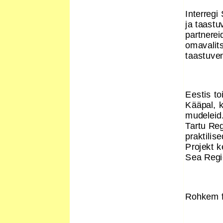
Interregi
ja taast
partnerei
omavalits
taastuven
Eestis t
Kääpal, k
mudeleid.
Tartu Reg
praktilis
Projekt k
Sea Regi
Rohkem fo