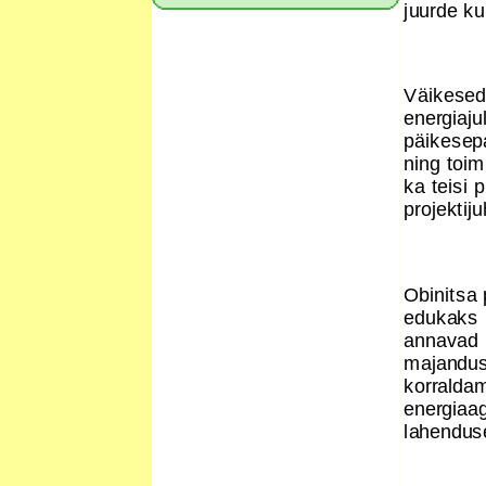
juurde ku
Väikesed
energiaju
päikesepa
ning toim
ka teisi 
projektij
Obinitsa 
edukaks k
annavad p
majandus
korraldam
energiaa
lahendus