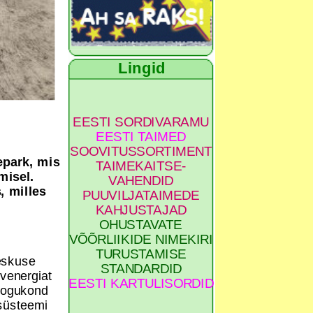
Lingid
EESTI SORDIVARAMU
EESTI TAIMED
SOOVITUSSORTIMENT
epark, mis
TAIMEKAITSE-
misel.
VAHENDID
, milles
PUUVILJATAIMEDE
KAHJUSTAJAD
OHUSTAVATE
VÕÕRLIIKIDE NIMEKIRI
TURUSTAMISE
eskuse
STANDARDID
venergiat
EESTI KARTULISORDID
akogukond
 süsteemi