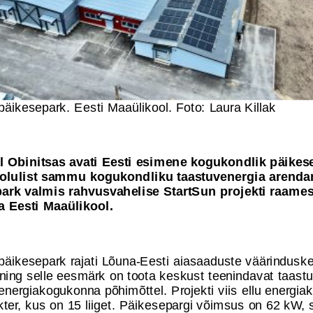
päikesepark. Eesti Maaülikool. Foto: Laura Killak
 Obinitsas avati Eesti esimene kogukondlik päikes
 olulist sammu kogukondliku taastuvenergia arenda
ark valmis rahvusvahelise StartSun projekti raames
a Eesti Maaülikool.
 päikesepark rajati Lõuna-Eesti aiasaaduste väärindusk
ning selle eesmärk on toota keskust teenindavat taastu
energiakogukonna põhimõttel. Projekti viis ellu energi
ter, kus on 15 liiget. Päikesepargi võimsus on 62 kW,