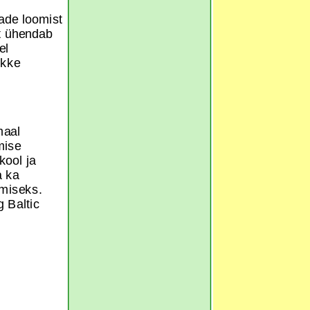
ade loomist
t ühendab
el
ikke
maal
mise
kool ja
a ka
omiseks.
g Baltic