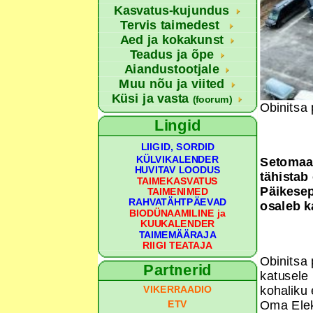
Kasvatus-kujundus
Tervis taimedest
Aed ja kokakunst
Teadus ja õpe
Aiandustootjale
Muu nõu ja viited
Küsi ja vasta
(foorum)
Obinitsa 
Lingid
LIIGID, SORDID
KÜLVIKALENDER
Setomaal
HUVITAV LOODUS
tähistab
TAIMEKASVATUS
Päikesep
TAIMENIMED
RAHVATÄHTPÄEVAD
osaleb k
BIODÜNAAMILINE ja
KUUKALENDER
TAIMEMÄÄRAJA
RIIGI TEATAJA
Obinitsa
Partnerid
katusele 
kohaliku 
VIKERRAADIO
Oma Elek
ETV