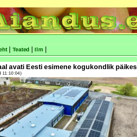
|
|
|
eht
Teated
Ilm
al avati Eesti esimene kogukondlik päike
4 11:10:04)