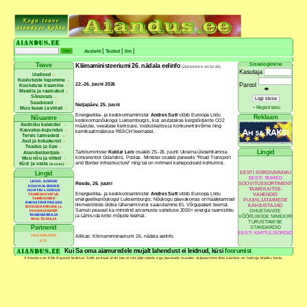
|
|
|
Avaleht
Teated
Ilm
Sisselogimine
Teave
Kliimaministeeriumi 26. nädala eelinfo
(2026-06-24 10:52:45)
Kasutaja
Uudised
Kuulutuste lugemine
22.-26. juuni 2026
Parool
Kuulutuse lisamine
👁
Meedia ja raamatud
Sõnavara
Seadused
Neljapäev, 25. juuni
-
Registreeru
Muu teave ja viited
Energeetika- ja keskkonnaminister
Andres Sutt
viibib Euroopa Liidu
Reklaam
Nõuanne
keskkonnanõukogul Luksemburgis, kus arutatakse kergsõidukite CO2
Aedniku kalender
määruse, veealase kerksuse, looduskaitse ja konkurentsivõime ning
Kasvatus-kujundus
kemikaalimääruse REACH teemadel.
Tervis taimedest
Aed ja kokakunst
Teadus ja õpe
Lingid
Taristuminister
Kuldar Leis
osaleb 25.-26. juunil Ukraina ülesehitamise
Aiandustootjale
konverentsil Gdańskis, Poolas. Minister osaleb paneelis “Road Transport
Muu nõu ja viited
and Border Infrastructure” ning tal on mitmeid kahepoolseid kohtumisi.
Küsi ja vasta
(foorum)
EESTI SORDIVARAMU
Lingid
EESTI TAIMED
LIIGID, SORDID
SOOVITUSSORTIMENT
Reede, 26. juuni
KÜLVIKALENDER
TAIMEKAITSE-
HUVITAV LOODUS
Energeetika- ja keskkonnaminister
Andres Sutt
viibib Euroopa Liidu
VAHENDID
TAIMEKASVATUS
TAIMENIMED
energeetikanõukogul Luksemburgis. Nõukogu päevakorras on hääletamisel
PUUVILJATAIMEDE
RAHVATÄHTPÄEVAD
liikmesriikide üldise lähenemisviisi saavutamine EL Võrgupaketi teemal.
KAHJUSTAJAD
BIODÜNAAMILINE ja
Samuti peavad ka ministrid arvamuste vahetuse 2030+ energia raamistiku
OHUSTAVATE
KUUKALENDER
TAIMEMÄÄRAJA
ja Lähis-Ida kriisi mõjude teemal.
VÕÕRLIIKIDE NIMEKIRI
RIIGI TEATAJA
TURUSTAMISE
Partnerid
STANDARDID
EESTI KARTULISORDID
VIKERRAADIO
Allikas: Kliimaministeeriumi 26. nädala eelinfo
ETV
Kui Sa oma aiamuredele mujalt lahendust ei leidnud, küsi
foorumist
© Aiandus.ee Kõik õigused kaitstud. Selle portaali ühtki osa ei tohi jäljendada ega kasutada muudes väljaannetes ilma aiandus.ee haldaja kirjaliku loata.