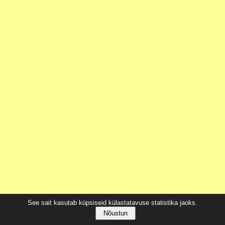
See sait kasutab küpsiseid külastatavuse statistika jaoks.
Nõustun