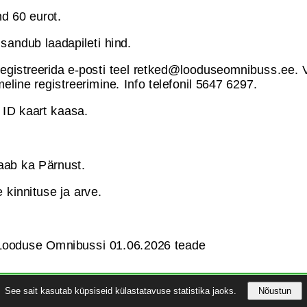
nd 60 eurot.
isandub laadapileti hind.
egistreerida e-posti teel retked@looduseomnibuss.ee. V
eline registreerimine. Info telefonil 5647 6297.
 ID kaart kaasa.
saab ka Pärnust.
kinnituse ja arve.
 Looduse Omnibussi 01.06.2026 teade
iamuredele mujalt lahendust ei leidnud,
See sait kasutab küpsiseid külastatavuse statistika jaoks.
Nõustun
 portaali ühtki osa ei tohi jäljendada ega kasutada muudes väljaannete