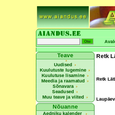
Aval
Teave
Retk L
Uudised
Kuulutuste lugemine
Kuulutuse lisamine
Retk Lät
Meedia ja raamatud
Sõnavara
Seadused
Muu teave ja viited
Laupäeva
Nõuanne
Aedniku kalender