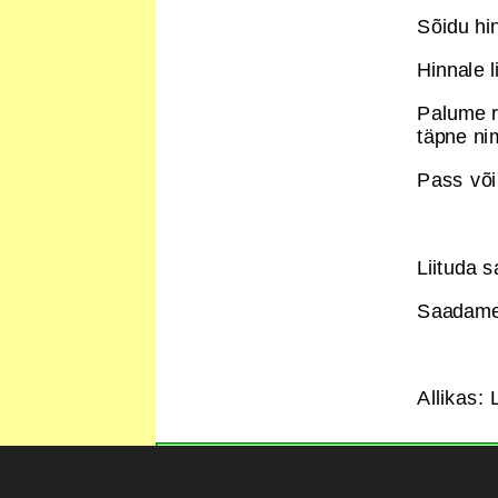
Sõidu hi
Hinnale l
Palume r
täpne nim
Pass või
Liituda 
Saadame 
Allikas:
Kui Sa oma a
© Aiandus.ee Kõik õigused kaitstud. Selle