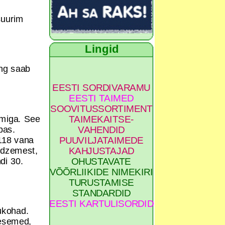
suurim
Lingid
ing saab
EESTI SORDIVARAMU
EESTI TAIMED
SOOVITUSSORTIMENT
umiga. See
TAIMEKAITSE-
pas.
VAHENDID
 118 vana
PUUVILJATAIMEDE
Vidzemest,
KAHJUSTAJAD
di 30.
OHUSTAVATE
VÕÕRLIIKIDE NIMEKIRI
TURUSTAMISE
STANDARDID
EESTI KARTULISORDID
lukohad.
öesemed,