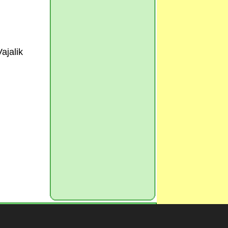
ajalik
 küsi
foorumist
s ilma aiandus.ee haldaja kirjaliku loata.