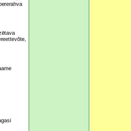
pererahva
zētava
reettevõte,
saame
agasi