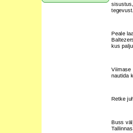
sisustus
tegevust
Peale la
Baltezer
kus palj
Viimase 
nautida k
Retke ju
Buss väl
Tallinnas