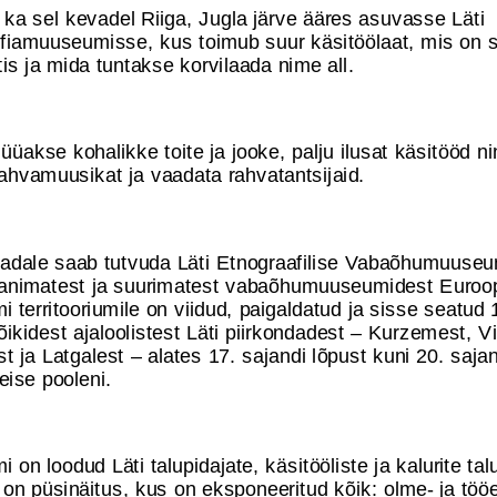
ka sel kevadel Riiga, Jugla järve ääres asuvasse Läti
fiamuuseumisse, kus toimub suur käsitöölaat, mis on 
tis ja mida tuntakse korvilaada nime all.
üakse kohalikke toite ja jooke, palju ilusat käsitööd n
rahvamuusikat ja vaadata rahvatantsijaid.
aadale saab tutvuda Läti Etnograafilise Vabaõhumuuse
animatest ja suurimatest vabaõhumuuseumidest Euroo
 territooriumile on viidud, paigaldatud ja sisse seatud
õikidest ajaloolistest Läti piirkondadest – Kurzemest, 
 ja Latgalest – alates 17. sajandi lõpust kuni 20. sajan
eise pooleni.
on loodud Läti talupidajate, käsitööliste ja kalurite ta
 on püsinäitus, kus on eksponeeritud kõik: olme- ja tö