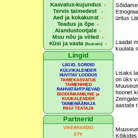
Kasvatus-kujundus
Sõidame 
Tervis taimedest
Etnograa
Aed ja kokakunst
üritus Lä
Teadus ja õpe
Aiandustootjale
Muu nõu ja viited
Laadal mü
Küsi ja vasta
(foorum)
kuulata 
Lingid
LIIGID, SORDID
KÜLVIKALENDER
Lisaks l
HUVITAV LOODUS
on üks v
TAIMEKASVATUS
TAIMENIMED
Muuseumi
RAHVATÄHTPÄEVAD
hoonet k
BIODÜNAAMILINE ja
Zemgalest
KUUKALENDER
TAIMEMÄÄRAJA
aastate t
RIIGI TEATAJA
Partnerid
VIKERRAADIO
Muuseumi 
ETV
Kõikides