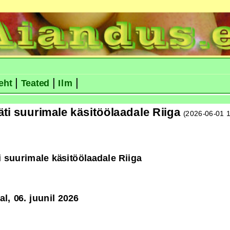
|
|
|
eht
Teated
Ilm
äti suurimale käsitöölaadale Riiga
(2026-06-01 1
i suurimale käsitöölaadale Riiga
l, 06. juunil 2026