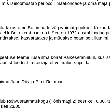
, mis iseloomustab perioodi, maakondade ja oma maja 
.
ata külastame Baltimaade vägevaimat puukooli Kokaud
s ehk Baltezersi puukooli. See on 1972 aastal loodud pe
undatakse, kasvatatakse ja müüakse peamiselt ilutaimi.
peatuse teeme ilusa ilma korral Päikeserannikul, kus 
aunist loodust ja soovijatel võimalus supelda.
hivad Jaan Riis ja Piret Reimann.
jub Rahvusraamatukogu (Tõnismägi 2) eest kell 6.30, t
 kell 23.00