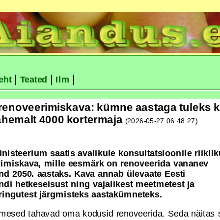
|
|
|
eht
Teated
Ilm
k renoveerimiskava: kümne aastaga tuleks 
ähemalt 4000 kortermaja
(2026-05-27 06:48:27)
nisteerium saatis avalikule konsultatsioonile riiklik
imiskava, mille eesmärk on renoveerida vananev
d 2050. aastaks. Kava annab ülevaate Eesti
di hetkeseisust ning vajalikest meetmetest ja
ringutest järgmisteks aastakümneteks.
nimesed tahavad oma kodusid renoveerida. Seda näitas s