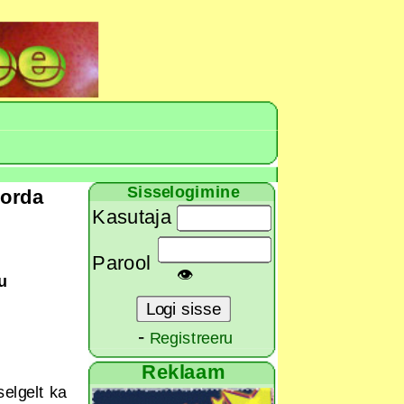
Sisselogimine
korda
Kasutaja
Parool
👁
u
-
Registreeru
Reklaam
elgelt ka