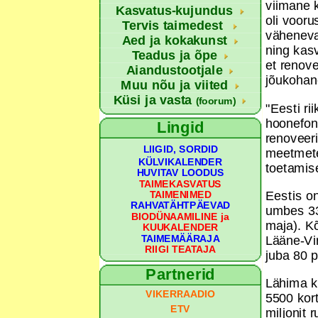
viimane k
Kasvatus-kujundus
oli voor
Tervis taimedest
vähenevad
Aed ja kokakunst
ning kasv
Teadus ja õpe
et renov
Aiandustootjale
jõukohane
Muu nõu ja viited
Küsi ja vasta
(foorum)
"Eesti ri
hoonefon
Lingid
renoveeri
LIIGID, SORDID
meetmetes
KÜLVIKALENDER
toetamis
HUVITAV LOODUS
TAIMEKASVATUS
Eestis o
TAIMENIMED
RAHVATÄHTPÄEVAD
umbes 33 
BIODÜNAAMILINE ja
maja). Kõ
KUUKALENDER
TAIMEMÄÄRAJA
Lääne-Vi
RIIGI TEATAJA
juba 80 p
Partnerid
Lähima k
VIKERRAADIO
5500 kort
ETV
miljonit 