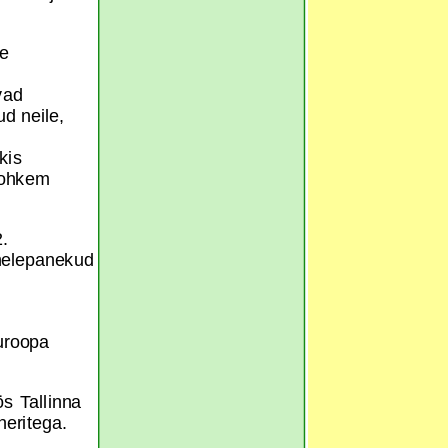
e
vad
ud neile,
kis
rohkem
2.
helepanekud
uroopa
s Tallinna
tneritega.