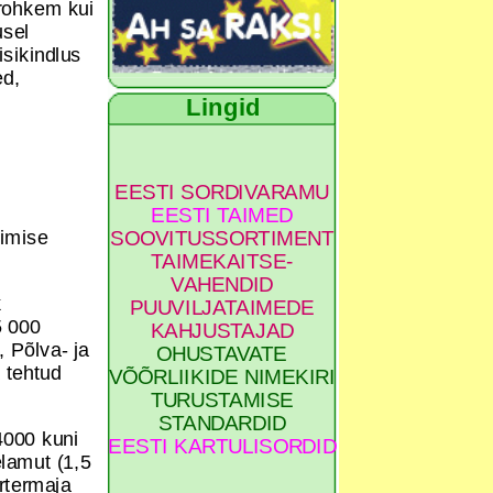
 rohkem kui
usel
isikindlus
ed,
Lingid
EESTI SORDIVARAMU
EESTI TAIMED
rimise
SOOVITUSSORTIMENT
TAIMEKAITSE-
VAHENDID
k
PUUVILJATAIMEDE
5 000
KAHJUSTAJAD
, Põlva- ja
OHUSTAVATE
 tehtud
VÕÕRLIIKIDE NIMEKIRI
TURUSTAMISE
STANDARDID
4000 kuni
EESTI KARTULISORDID
elamut (1,5
ortermaja