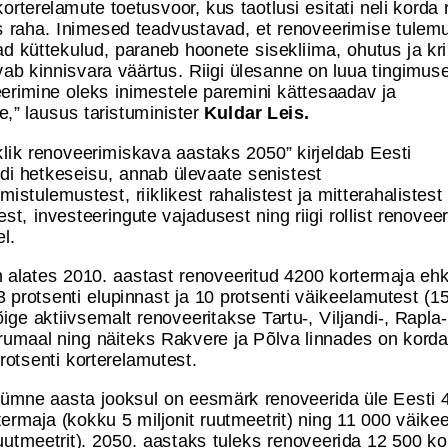
orterelamute toetusvoor, kus taotlusi esitati neli korda
us raha. Inimesed teadvustavad, et renoveerimise tulem
 küttekulud, paraneb hoonete sisekliima, ohutus ja kri
ab kinnisvara väärtus. Riigi ülesanne on luua tingimus
eerimine oleks inimestele paremini kättesaadav ja
,” lausus taristuminister
Kuldar Leis.
iklik renoveerimiskava aastaks 2050” kirjeldab Eesti
di hetkeseisu, annab ülevaate senistest
mistulemustest, riiklikest rahalistest ja mitterahalistest
t, investeeringute vajadusest ning riigi rollist renovee
el.
n alates 2010. aastast renoveeritud 4200 kortermaja eh
protsenti elupinnast ja 10 protsenti väikeelamutest (1
ige aktiivsemalt renoveeritakse Tartu-, Viljandi-, Rapla-
rumaal ning näiteks Rakvere ja Põlva linnades on korda
rotsenti korterelamutest.
ümne aasta jooksul on eesmärk renoveerida üle Eesti 
ermaja (kokku 5 miljonit ruutmeetrit) ning 11 000 väike
ruutmeetrit). 2050. aastaks tuleks renoveerida 12 500 k