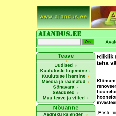
Aval
Teave
Riikli
teha v
Uudised
Kuulutuste lugemine
Kuulutuse lisamine
Kliimami
Meedia ja raamatud
renoveer
Sõnavara
hoonefon
Seadused
hoonefon
Muu teave ja viited
investee
Nõuanne
„Eesti i
Aedniku kalender