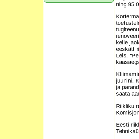
ning 95 
Korterma
toetuste
tugiteen
renoveeri
kelle jao
eeskätt 
Leis. “P
kaasaegse
Kliimami
juunini.
ja paran
saata aa
Riikliku
Komisjon
Eesti ri
Tehnikaül