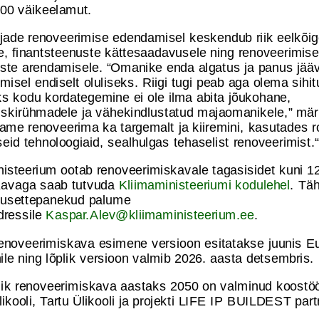
000 väikeelamut.
jade renoveerimise edendamisel keskendub riik eelkõig
le, finantsteenuste kättesaadavusele ning renoveerimise
uste arendamisele. “Omanike enda algatus ja panus jää
misel endiselt oluliseks. Riigi tugi peab aga olema sihit
ks kodu kordategemine ei ole ilma abita jõukohane,
riskirühmadele ja vähekindlustatud majaomanikele,” mär
eame renoveerima ka targemalt ja kiiremini, kasutades 
id tehnoloogiaid, sealhulgas tehaselist renoveerimist.“
nisteerium ootab renoveerimiskavale tagasisidet kuni 1
 Kavaga saab tutvuda
Kliimaministeeriumi kodulehel
. Tä
dusettepanekud palume
dressile
Kaspar.Alev@kliimaministeerium.ee
.
 renoveerimiskava esimene versioon esitatakse juunis E
ile ning lõplik versioon valmib 2026. aasta detsembris.
iklik renoveerimiskava aastaks 2050 on valminud koostöö
ikooli, Tartu Ülikooli ja projekti LIFE IP BUILDEST par