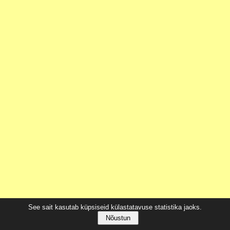
See sait kasutab küpsiseid külastatavuse statistika jaoks.
Nõustun