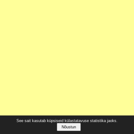
See sait kasutab küpsiseid külastatavuse statistika jaoks.
Nõustun