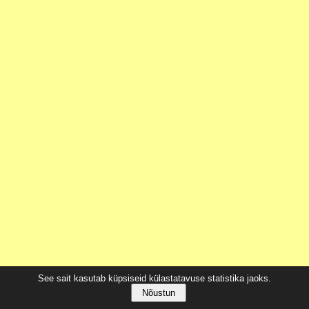
See sait kasutab küpsiseid külastatavuse statistika jaoks.
Nõustun