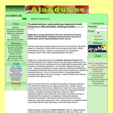
|
|
|
Avaleht
Teated
Ilm
Sisselogimine
Teave
Tasakaalustatuma regionaalarengu tagamiseks tuleb
Kasutaja
fookusesse võtta ettevõtlus, tööturg ja haridus
(2025-09-19
Uudised
08:54:13)
Kuulutuste lugemine
Parool
Kuulutuse lisamine
👁
Meedia ja raamatud
Regionaalse arengu tegevuskava tänavune elluviimise ülevaade
Sõnavara
näitab, et piirkondlikud arenguerinevused püsivad ning vaja on
Seadused
jõulisemaid samme tasakaalustatuma Eesti suunas.
-
Registreeru
Muu teave ja viited
Reklaam
Nõuanne
Aedniku kalender
Valminud regionaalse arengu tegevuskava seire ehk elluviimise ülevaatest
Kasvatus-kujundus
selgub, et vaatamata mõnele positiivsele arengule püsib Eestis oluline
Tervis taimedest
piirkondlik ebavõrdsus. Samuti on saavutamata mitu üleriigilises
Aed ja kokakunst
strateegias Eesti 2035 seatud regionaalpoliitilist eesmärki.
Teadus ja õpe
Lingid
Aiandustootjale
Muu nõu ja viited
Küsi ja vasta
Regionaal- ja põllumajandusminister
Hendrik Johannes Terrase
sõnul
(foorum)
kinnitab ülevaade, et kui tahame vältida meie riigis liigset pealinnastumist,
EESTI SORDIVARAMU
Lingid
peavad eranditult kõik ministeeriumid oma valdkondlikele tegevustele peale
EESTI TAIMED
vaatama ja kavandama lahendusi, mis toetavad ühtlasemat arengut üle
LIIGID, SORDID
SOOVITUSSORTIMENT
Eesti. „Tugevamat tähelepanu vajavad sealjuures ettevõtluse edendamine,
KÜLVIKALENDER
TAIMEKAITSE-
HUVITAV LOODUS
kvaliteetsete töökohtade loomine ning haritud noorte hoidmine ka väljaspool
VAHENDID
TAIMEKASVATUS
suuremaid keskusi,“ lisas ta. Minister rõhutas, et regionaalpoliitikat
TAIMENIMED
PUUVILJATAIMEDE
kujundab kogu valitsus iga oma otsusega – selles õnnestumiseks peavad
RAHVATÄHTPÄEVAD
KAHJUSTAJAD
BIODÜNAAMILINE ja
osapooled tööd tegema ühiselt.
OHUSTAVATE
KUUKALENDER
TAIMEMÄÄRAJA
VÕÕRLIIKIDE NIMEKIRI
RIIGI TEATAJA
TURUSTAMISE
Partnerid
STANDARDID
Seire tulemused kinnitavad, et pealinna lähivallad ja mõningal määral ka
EESTI KARTULISORDID
Tartu piirkond on teiste ees eriti tugevas eelisseisus. Võrdluse teisest
VIKERRAADIO
otsast aga leiame Ida-Virumaa, Jõgevamaa, Kagu-Eesti ning Lääne-Eesti
ETV
äärealad. Muidugi seisavad nende kõrval erinevate arenguväljakutsetega
silmitsi ka ülejäänud piirkonnad väljaspool Tallinna ja Tartut.
Tähelepanuväärselt püsib ebavõrdsus piirkondliku ettevõtluse arengu ja
konkurentsivõime näitajates ning ligipääsus kõrgemalt haritud ja
kvalifitseeritud tööjõule. Need tegurid pärsivad konkurentsivõimet ja
majandust väljaspool Harjumaad ja Tartut väikelinnades ja maapiirkondades
ning seeläbi laiemalt kogu riigi arengut, elukeskkonda ja heaolu.
Regionaalarengu asekantsler
Sigrid Soomlaisi
sõnul on regionaalarengu
suurim proovikivi töökohtade loomine väljaspool Tallinna ja Tartut. „Kui