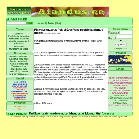
|
|
|
Avaleht
Teated
Ilm
Sisselogimine
Teave
Piirivalve tuvastas Peipsi järve Vene poolele kukkunud
Kasutaja
drooni
(2025-08-25 05:01:35)
Uudised
Kuulutuste lugemine
Parool
Kuulutuse lisamine
👁
Pühapäeva hommikul kukkus Venemaa territooriumil Peipsi järve
Meedia ja raamatud
droon.
Sõnavara
Seadused
-
Registreeru
Muu teave ja viited
PPA vastutava politseiametniku Ivan Posledovi sõnul tuvastas piirivalve
Reklaam
Nõuanne
pühapäeva varahommikul kahel korral Peipsi järve kohal lendava drooni.
Aedniku kalender
Kasvatus-kujundus
Tervis taimedest
Aed ja kokakunst
„Esmalt avastas Varnja radarivaatleja varahommikul kell 5.20 Peipsi järve
Teadus ja õpe
kohal Venemaa poolel lendava objekti, mis ilmselt oli droon ja mille lendu
Lingid
Aiandustootjale
jälgisime kuni see kadus radaripildilt Venemaale. Tund aega hiljem tuvastas
Muu nõu ja viited
Mustvee kordoni radarivaatleja samuti Venemaa poolel lendava drooni, mille
Küsi ja vasta
(foorum)
teekonda jälgisime kuni kell 6.25 kukkus see vette Venemaa territooriumil
umbes 6 kilomeetri kaugusel Eesti-Vene piirist. Pärast alla kukkumist
EESTI SORDIVARAMU
Lingid
paiskus droon tükkideks tõenäoliselt plahvatuse tõttu,“ rääkis Posledov.
EESTI TAIMED
LIIGID, SORDID
SOOVITUSSORTIMENT
KÜLVIKALENDER
TAIMEKAITSE-
HUVITAV LOODUS
VAHENDID
TAIMEKASVATUS
„Droonid ei võtnud kordagi suunda Eesti poole ning on ebaselge, kas tegu
TAIMENIMED
PUUVILJATAIMEDE
oli sama drooniga, mis vahepeal radaripildilt kadus või siis kahe erineva
RAHVATÄHTPÄEVAD
KAHJUSTAJAD
BIODÜNAAMILINE ja
drooniga“, täiendas Posledov
OHUSTAVATE
KUUKALENDER
TAIMEMÄÄRAJA
VÕÕRLIIKIDE NIMEKIRI
RIIGI TEATAJA
TURUSTAMISE
Partnerid
STANDARDID
Allikas: PPA teade
EESTI KARTULISORDID
VIKERRAADIO
ETV
Kui Sa oma aiamuredele mujalt lahendust ei leidnud, küsi
foorumist
© Aiandus.ee Kõik õigused kaitstud. Selle portaali ühtki osa ei tohi jäljendada ega kasutada muudes väljaannetes ilma aiandus.ee haldaja kirjaliku loata.