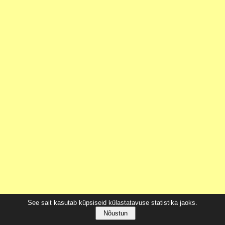
See sait kasutab küpsiseid külastatavuse statistika jaoks.
Nõustun