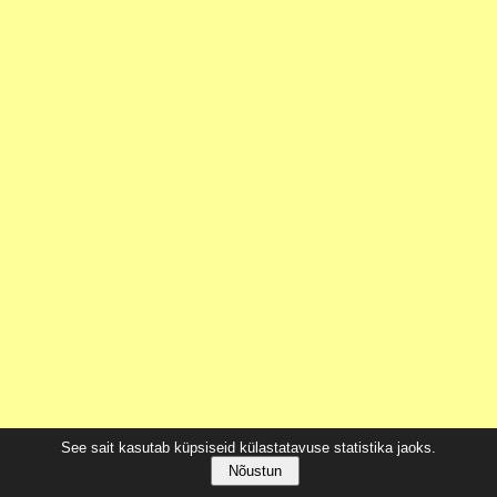
See sait kasutab küpsiseid külastatavuse statistika jaoks.
Nõustun