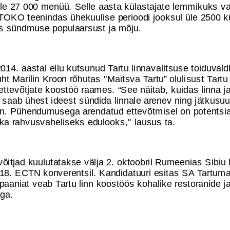
le 27 000 menüü. Selle aasta külastajate lemmikuks va
TOKO teenindas ühekuulise perioodi jooksul üle 2500 kü
es sündmuse populaarsust ja mõju.
2014. aastal ellu kutsunud Tartu linnavalitsuse toiduval
ht Marilin Kroon rõhutas "Maitsva Tartu” olulisust Tartu 
ettevõtjate koostöö raames. “See näitab, kuidas linna ja
saab ühest ideest sündida linnale arenev ning jätkusuut
on. Pühendumusega arendatud ettevõtmisel on potentsia
ka rahvusvaheliseks edulooks," lausus ta.
õitjad kuulutatakse välja 2. oktoobril Rumeenias Sibiu 
 18. ECTN konverentsil. Kandidatuuri esitas SA Tartum
aaniat veab Tartu linn koostöös kohalike restoranide j
ega.