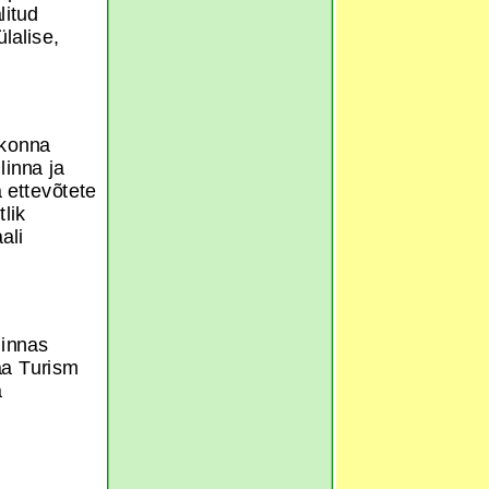
litud
lalise,
dkonna
linna ja
 ettevõtete
lik
ali
linnas
aa Turism
a