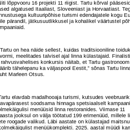
iti lõppvooru 16 projekti 11 riigist. Tartu kõrval pääsesi
ased algatused Itaaliast, Sloveeniast ja Horvaatiast. Te
unnustusega kultuuripõhise turismi edendajatele kogu E
ile pärandil, jätkusuutlikkusel ja kohalikel väärtustel põ
ampaaniaid.
Tartu on hea näide sellest, kuidas traditsiooniline toidu
ormi, meelitades talvisel ajal linna külastajaid. Finalist
rahvusvahelises konkursis näitab, et Tartu gastronoomi
ärib tähelepanu ka väljaspool Eestit,” sõnas Tartu linn
juht Marleen Otsus.
Tartu elavdab madalhooaja turismi, kutsudes veebruarik
tavapärasest soodsama hinnaga spetsiaalselt kampaani
lmekäigulisi menüüsid linna restoranides. Viimase 11
asta jooksul on välja töötatud 199 erimenüüd, millele 
te roogade valikud. Läbi aastate on külastajad maitsn
kolmekäigulist menüükomplekti. 2025. aastal müüdi ka