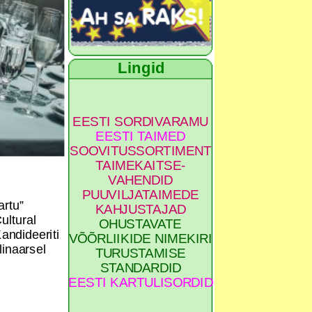
Lingid
EESTI SORDIVARAMU
EESTI TAIMED
SOOVITUSSORTIMENT
TAIMEKAITSE-
VAHENDID
PUUVILJATAIMEDE
artu”
KAHJUSTAJAD
ultural
OHUSTAVATE
andideeriti
VÕÕRLIIKIDE NIMEKIRI
linaarsel
TURUSTAMISE
STANDARDID
EESTI KARTULISORDID