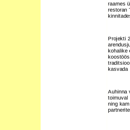
raames ü
restoran 
kinnitad
Projekti 
arendusju
kohalike 
koostöös 
traditsio
kasvada 
Auhinna v
toimuval
ning kamp
partnerit