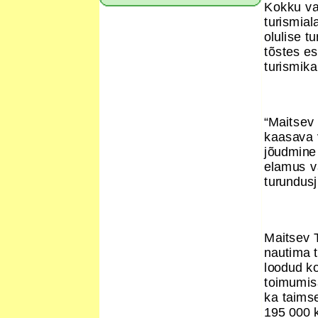
Kokku val
turismial
olulise t
tõstes es
turismik
“Maitsev 
kaasava v
jõudmine 
elamus vä
turundus
Maitsev 
nautima 
loodud ko
toimumisa
ka taimse
195 000 