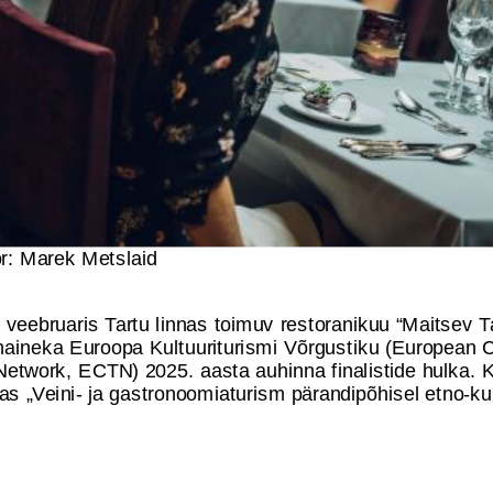
r: Marek Metslaid
 veebruaris Tartu linnas toimuv restoranikuu “Maitsev T
aineka Euroopa Kultuuriturismi Võrgustiku (European C
etwork, ECTN) 2025. aasta auhinna finalistide hulka. K
as „Veini- ja gastronoomiaturism pärandipõhisel etno-ku