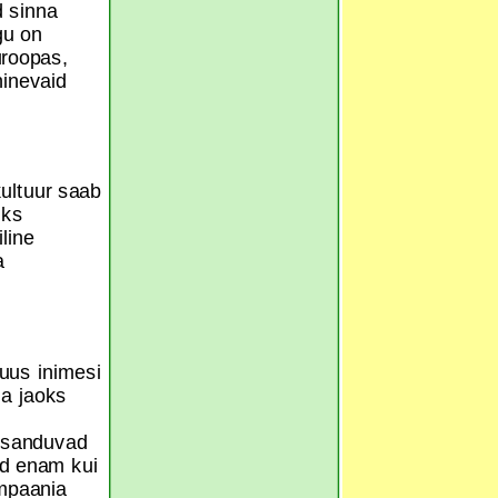
d sinna
gu on
uroopas,
hinevaid
kultuur saab
iks
line
a
uus inimesi
a jaoks
lisanduvad
ud enam kui
mpaania