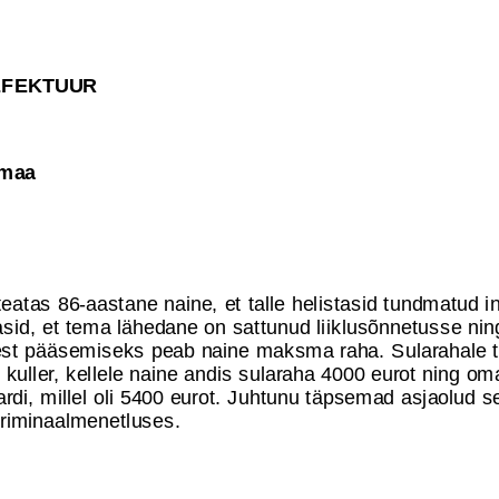
EFEKTUUR
umaa
 teatas 86-aastane naine, et talle helistasid tundmatud 
asid, et tema lähedane on sattunud liiklusõnnetusse nin
est pääsemiseks peab naine maksma raha. Sularahale tu
i kuller, kellele naine andis sularaha 4000 eurot ning om
rdi, millel oli 5400 eurot. Juhtunu täpsemad asjaolud se
 kriminaalmenetluses.