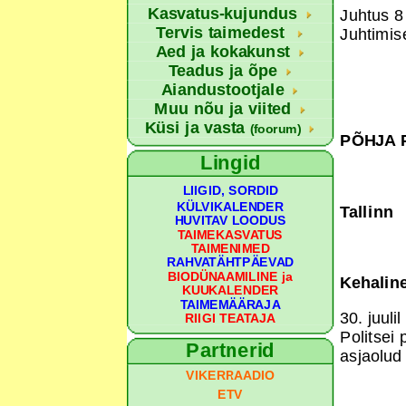
Kasvatus-kujundus
Juhtus 8
Tervis taimedest
Juhtimise
Aed ja kokakunst
Teadus ja õpe
Aiandustootjale
Muu nõu ja viited
Küsi ja vasta
(foorum)
PÕHJA 
Lingid
LIIGID, SORDID
KÜLVIKALENDER
Tallinn
HUVITAV LOODUS
TAIMEKASVATUS
TAIMENIMED
RAHVATÄHTPÄEVAD
BIODÜNAAMILINE ja
Kehalin
KUUKALENDER
TAIMEMÄÄRAJA
30. juul
RIIGI TEATAJA
Politsei
Partnerid
asjaolud 
VIKERRAADIO
ETV