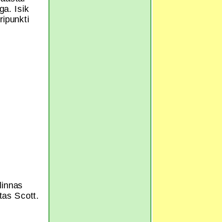
a. Isik
ripunkti
linnas
tas Scott.