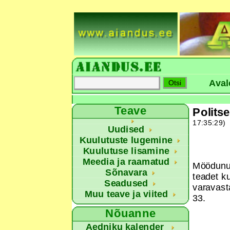
Aval
Teave
Polits
17:35:29)
Uudised
Kuulutuste lugemine
Kuulutuse lisamine
Meedia ja raamatud
Möödunud 
Sõnavara
teadet k
Seadused
varavasta
Muu teave ja viited
33.
Nõuanne
Aedniku kalender