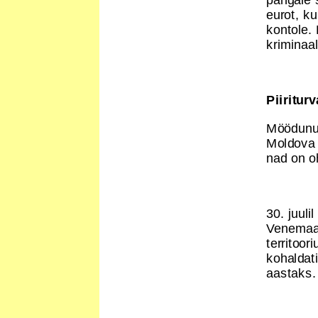
eurot, k
kontole.
kriminaa
Piiritur
Möödunud
Moldova 
nad on o
30. juuli
Venemaa 
territoor
kohaldati
aastaks.