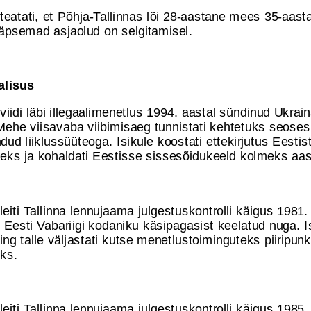
l teatati, et Põhja-Tallinnas lõi 28-aastane mees 35-aas
täpsemad asjaolud on selgitamisel.
valisus
l viidi läbi illegaalimenetlus 1994. aastal sündinud Ukra
Mehe viisavaba viibimisaeg tunnistati kehtetuks seoses
ud liiklussüüteoga. Isikule koostati ettekirjutus Eestis
eks ja kohaldati Eestisse sissesõidukeeld kolmeks aas
l leiti Tallinna lennujaama julgestuskontrolli käigus 1981.
Eesti Vabariigi kodaniku käsipagasist keelatud nuga. Is
ing talle väljastati kutse menetlustoiminguteks piiripunk
ks.
l leiti Tallinna lennujaama julgestuskontrolli käigus 1985.