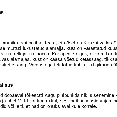
aa
 hommikul sai politsei teate, et öösel on Kanepi vallas 
sse murtud lukustatud aiamajja, kust on varastatud kuus 
s akutrelli ja akulaadija. Kohapeal selgus, et vargil on 
uvas aiamajas, kust on kaasa võetud ketassaag, tikks
siketassaag. Vargustega tekitatud kahju on ligikaudu 9
valisus
 ööpäeval tõkestati Kagu piiripunktis riiki sisenemine 
ja ühel Moldova kodanikul, sest neil puudusid vajami
d või leiti, et nad on ohuks avalikule korrale.