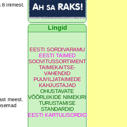
 8 inimest.
Lingid
EESTI SORDIVARAMU
EESTI TAIMED
SOOVITUSSORTIMENT
TAIMEKAITSE-
VAHENDID
PUUVILJATAIMEDE
KAHJUSTAJAD
OHUSTAVATE
VÕÕRLIIKIDE NIMEKIRI
tast meest.
TURUSTAMISE
äpsemad
STANDARDID
EESTI KARTULISORDID