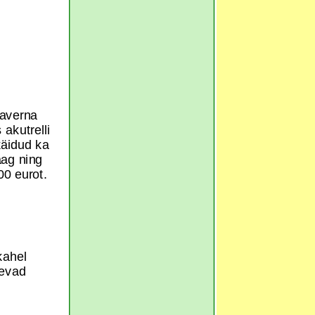
Saverna
akutrelli
käidud ka
aag ning
00 eurot.
kahel
nevad