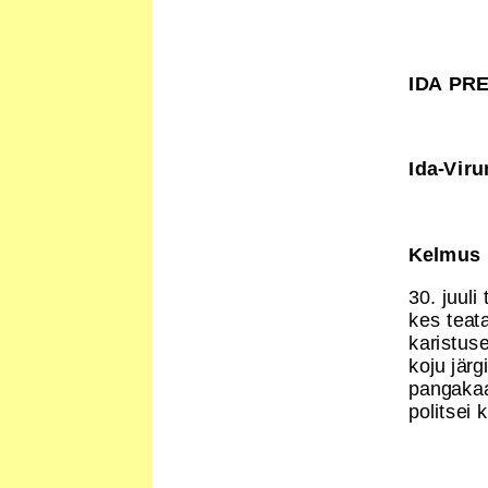
IDA PR
Ida-Vir
Kelmus
30. juuli
kes teat
karistus
koju järg
pangakaa
politsei