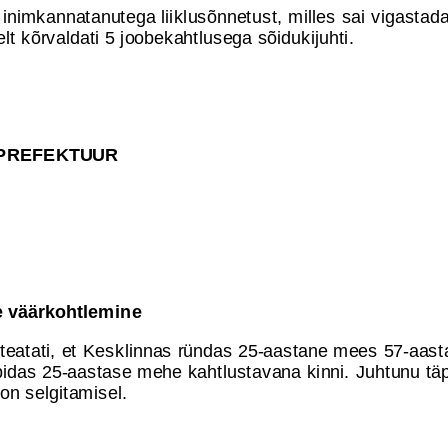
 inimkannatanutega liiklusõnnetust, milles sai vigastada
lt kõrvaldati 5 joobekahtlusega sõidukijuhti.
PREFEKTUUR
e väärkohtlemine
il teatati, et Kesklinnas ründas 25-aastane mees 57-aas
 pidas 25-aastase mehe kahtlustavana kinni. Juhtunu t
on selgitamisel.