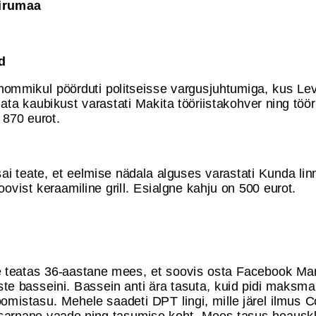
irumaa
d
i hommikul pöörduti politseisse vargusjuhtumiga, kus Le
ta kaubikust varastati Makita tööriistakohver ning töör
 870 eurot.
sai teate, et eelmise nädala alguses varastati Kunda li
ovist keraamiline grill. Esialgne kahju on 500 eurot.
le teatas 36-aastane mees, et soovis osta Facebook Ma
ste basseini. Bassein anti ära tasuta, kuid pidi maksma
oomistasu. Mehele saadeti DPT lingi, mille järel ilmus 
sarnane vaade ning tasumise koht. Mees tasus heauskli