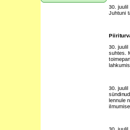
30. juuli
Juhtuni 
Piiritur
30. juuli
suhtes. 
toimepand
lahkumis
30. juuli
sündinud 
lennule n
ilmumise
30. juuli