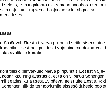
uid selgus, et pangakontolt läks maha hoopis 810 eurot 
 Kelmusjuhtumi täpsemad asjaolud selgitab politsei
lmenetluses.
valisus
 ööpäeval tõkestati Narva piiripunktis riiki sisenemine
kodanikul, sest neil puudusid vajaminevad dokumendid võ
huks avalikule korrale.
l kontrollisid piirivalvurid Narva piiripunktis Eestist välju
kodanikku ning avastasid, et ta on viibinud Schengeni 
iumil seadusliku aluseta 15 päeva, neist ühe Eestis. Rik
 Schengeni riikide territooriumile sissesõidukeeld poole