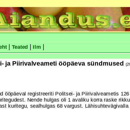
|
|
|
eht
Teated
Ilm
ei- ja Piirivalveameti ööpäeva sündmused
(2
ööpäeval registreeriti Politsei- ja Piirivalveametis 126
uritegudest. Nende hulgas oli 1 avaliku korra raske rikk
st kuritegu, sealhulgas 68 vargust. Lähisuhtevägivalla t