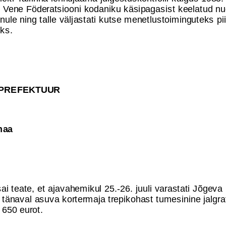
 Vene Föderatsiooni kodaniku käsipagasist keelatud nug
nnule ning talle väljastati kutse menetlustoiminguteks pii
ks.
PREFEKTUUR
maa
sai teate, et ajavahemikul 25.-26. juuli varastati Jõgeva 
 tänaval asuva kortermaja trepikohast tumesinine jalgra
 650 eurot.