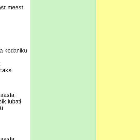
tast meest.
ina kodaniku
t
taks.
 aastal
ik lubati
ti
 aastal