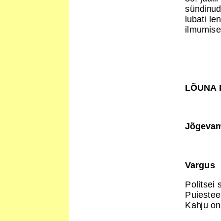
sündinud
lubati le
ilmumise
LÕUNA 
Jõgeva
Vargus
Politsei 
Puiestee
Kahju on