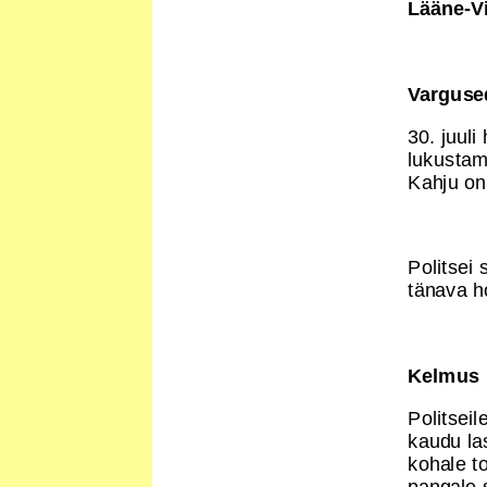
Lääne-V
Varguse
30. juul
lukustama
Kahju on
Politsei 
tänava ho
Kelmus
Politsei
kaudu la
kohale t
pangale 