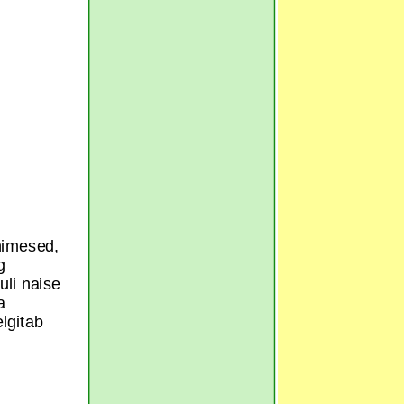
inimesed,
g
li naise
a
lgitab