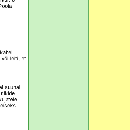
Poola
 kahel
i leiti, et
val suunal
riikide
kujatele
teiseks