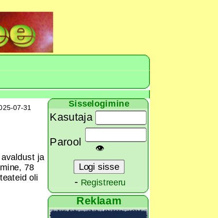
Sisselogimine
025-07-31
Kasutaja
Parool
👁
 avaldust ja
umine, 78
eateid oli
-
Registreeru
Reklaam