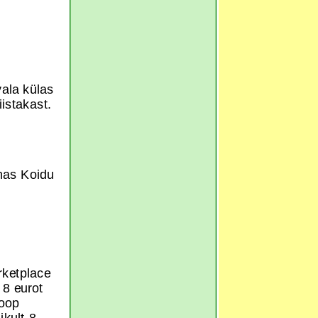
vala külas
iistakast.
nnas Koidu
rketplace
 8 eurot
Coop
kult 8