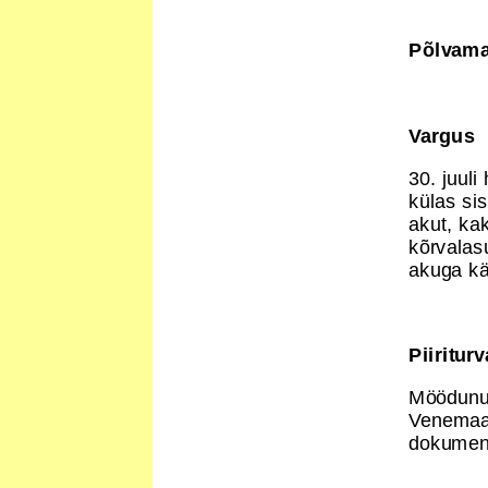
Põlvam
Vargus
30. juuli
külas si
akut, kak
kõrvalas
akuga kä
Piiritur
Möödunud
Venemaa 
dokumendi