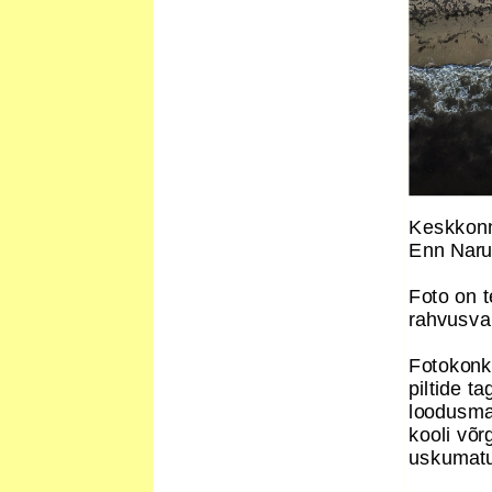
Keskkonn
Enn Naru
Foto on 
rahvusvah
Fotokonku
piltide t
loodusma
kooli võr
uskumatu 