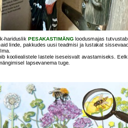
k-hariduslik
PESAKASTIMÄNG
loodusmajas tutvustab
aid linde, pakkudes uusi teadmisi ja lustakat sissevaa
ilma.
b kooliealistele lastele iseseisvalt avastamiseks. Eelk
mängimisel lapsevanema tuge.