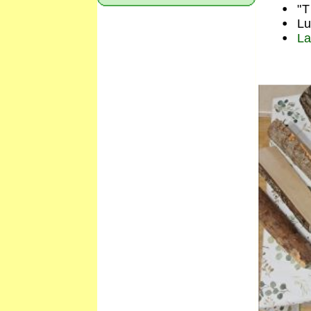
"T
L
La