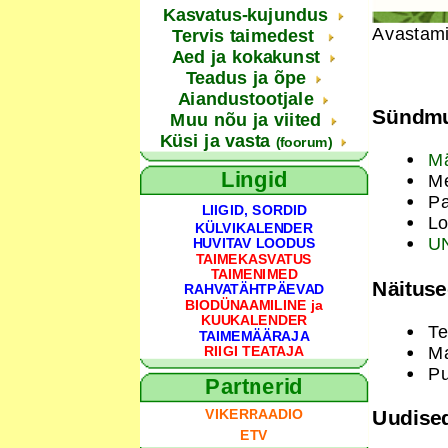
Kasvatus-kujundus
Avastami
Tervis taimedest
Aed ja kokakunst
Teadus ja õpe
Aiandustootjale
Sündmu
Muu nõu ja viited
Küsi ja vasta
(foorum)
Mä
Lingid
Me
Pa
LIIGID, SORDID
Lo
KÜLVIKALENDER
UN
HUVITAV LOODUS
TAIMEKASVATUS
TAIMENIMED
Näituse
RAHVATÄHTPÄEVAD
BIODÜNAAMILINE ja
KUUKALENDER
Te
TAIMEMÄÄRAJA
Ma
RIIGI TEATAJA
Pu
Partnerid
Uudise
VIKERRAADIO
ETV