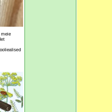
 meie
det
ooliealised