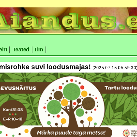
|
|
|
eht
Teated
Ilm
misrohke suvi loodusmajas!
(2025-07-15 05:59:30