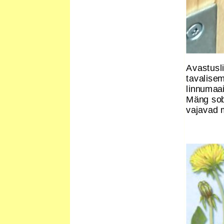
Avastusli
tavalisem
linnumaa
Mäng sobi
vajavad 