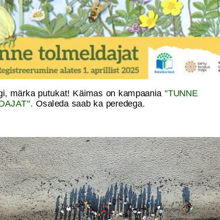
ngi, märka putukat! Käimas on kampaania
"TUNNE
DAJAT".
Osaleda saab ka peredega.