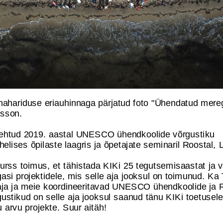
ahariduse eriauhinnaga pärjatud foto "Ühendatud mereg
sson.
tehtud 2019. aastal UNESCO ühendkoolide võrgustiku
elises õpilaste laagris ja õpetajate seminaril Roostal,
rss toimus, et tähistada KIKi 25 tegutsemisaastat ja v
agasi projektidele, mis selle aja jooksul on toimunud. Ka 
ja ja meie koordineeritavad UNESCO ühendkoolide ja 
gustikud on selle aja jooksul saanud tänu KIKi toetusele 
arvu projekte. Suur aitäh!