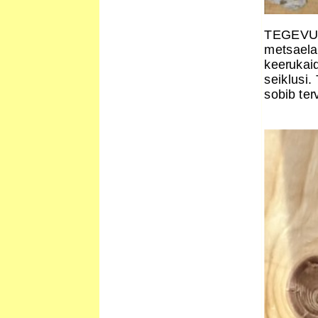
TEGEVU
metsaelan
keerukaid
seiklusi
sobib ter