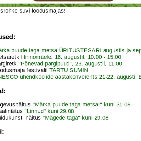
srohke suvi loodusmajas!
sed:
rka puude taga metsa ÜRITUSTESARI augustis ja sep
tsaretk
Hinnomäele, 16. augustil, 10.00 - 15.00
rgiretk
"Põnevad pargipuud", 23. augustil, 11.00
odusmaja festivalil
TARTU SUMIN
ESCO ühendkoolide aastakonverents 21-22. augustil 
d:
gevusnäitus
"Märka puude taga metsa!" kuni 31.08
alinäitus
"Linnud" kuni 29.08
idukunsti näitus
"Mägede taga" kuni 29.08
d: