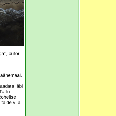
a", autor
 Läänemaal.
aadata läbi
Tartu
Rohelise
täide viia