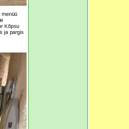
a menüü
de
tor Kõpsu
 ja pargis