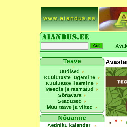
Aval
Teave
Avasta
Uudised
Kuulutuste lugemine
Kuulutuse lisamine
Meedia ja raamatud
Sõnavara
Seadused
Muu teave ja viited
Nõuanne
Aedniku kalender