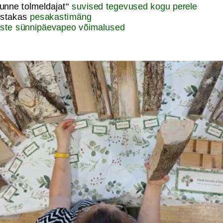
unne tolmeldajat"
suvised tegevused kogu perele
ustakas
pesakastimäng
ste sünnipäevapeo võimalused