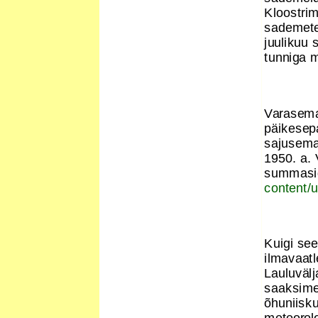
Kloostrim
sademete
juulikuu
tunniga 
Varasemat
päikesep
sajusema
1950. a.
summasi
content/
Kuigi se
ilmavaatl
Lauluvälj
saaksime 
õhuniisku
meteorolo