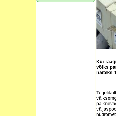
Kui rääg
võiks pa
näiteks 
Tegeliku
väiksemgi
paikneva
väljaspoo
hüdromet