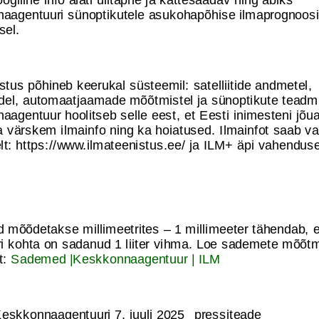
aagentuuri sünoptikutele asukohapõhise ilmaprognoosi
sel.
tus põhineb keerukal süsteemil: satelliitide andmetel,
tidel, automaatjaamade mõõtmistel ja sünoptikute teadmi
agentuur hoolitseb selle eest, et Eesti inimesteni jõu
 värskem ilmainfo ning ka hoiatused. Ilmainfot saab v
lt: https://www.ilmateenistus.ee/ ja ILM+ äpi vahendu
 mõõdetakse millimeetrites – 1 millimeeter tähendab, e
ri kohta on sadanud 1 liiter vihma. Loe sademete mõõt
t:
Sademed |Keskkonnaagentuur | ILM
 Keskkonnaagentuuri 7. juuli 2025 pressiteade