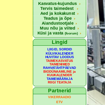
Kasvatus-kujundus
Tervis taimedest
Aed ja kokakunst
Teadus ja õpe
Aiandustootjale
Muu nõu ja viited
Küsi ja vasta
(foorum)
Lingid
LIIGID, SORDID
KÜLVIKALENDER
HUVITAV LOODUS
TAIMEKASVATUS
TAIMENIMED
RAHVATÄHTPÄEVAD
BIODÜNAAMILINE ja
KUUKALENDER
TAIMEMÄÄRAJA
RIIGI TEATAJA
Partnerid
VIKERRAADIO
ETV