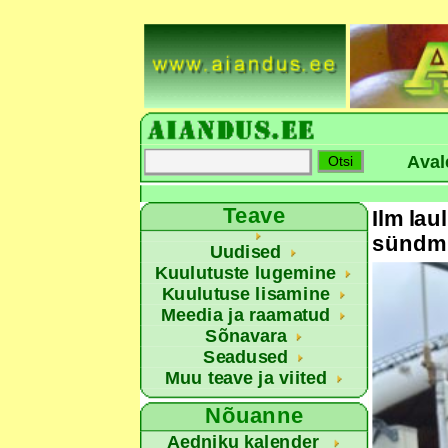
Aval
Teave
Ilm la
sündm
Uudised
Kuulutuste lugemine
Kuulutuse lisamine
Meedia ja raamatud
Sõnavara
Seadused
Muu teave ja viited
Nõuanne
Aedniku kalender