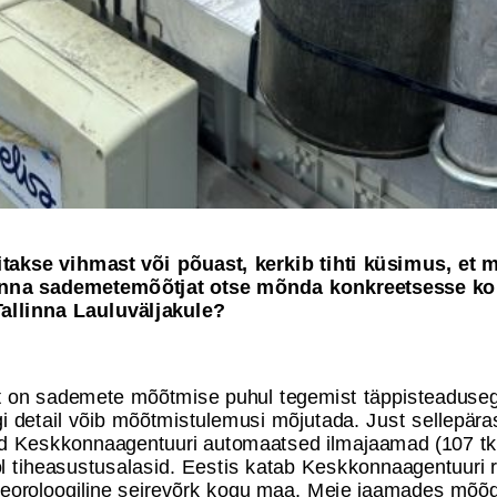
itakse vihmast või põuast, kerkib tihti küsimus, et m
nna sademetemõõtjat otse mõnda konkreetsesse ko
Tallinna Lauluväljakule?
lt on sademete mõõtmise puhul tegemist täppisteaduseg
 detail võib mõõtmistulemusi mõjutada. Just sellepära
d Keskkonnaagentuuri automaatsed ilmajaamad (107 tk)
l tiheasustusalasid. Eestis katab Keskkonnaagentuuri ri
eoroloogiline seirevõrk kogu maa. Meie jaamades mõõ