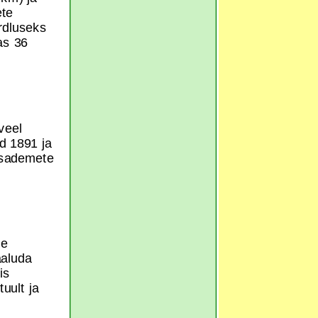
ete
rdluseks
as 36
veel
d 1891 ja
 sademete
ie
aaluda
is
uult ja