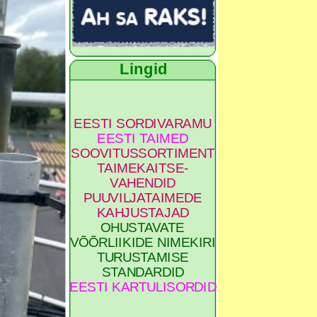
Lingid
EESTI SORDIVARAMU
EESTI TAIMED
SOOVITUSSORTIMENT
TAIMEKAITSE-
VAHENDID
PUUVILJATAIMEDE
KAHJUSTAJAD
OHUSTAVATE
VÕÕRLIIKIDE NIMEKIRI
TURUSTAMISE
STANDARDID
EESTI KARTULISORDID