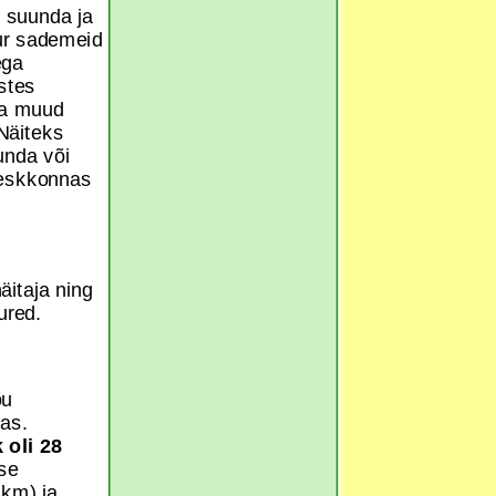
a suunda ja
ur sademeid
ega
ustes
 ja muud
Näiteks
unda või
keskkonnas
itaja ning
uured.
õu
das.
 oli 28
se
 km) ja