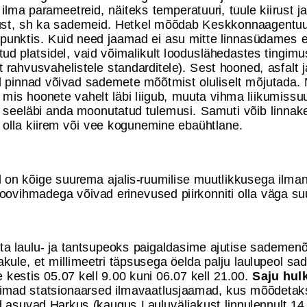
 ilma parameetreid, näiteks temperatuuri, tuule kiirust j
ust, sh ka sademeid. Hetkel mõõdab Keskkonnaagentu
punktis. Kuid need jaamad ei asu mitte linnasüdames 
itud platsidel, vaid võimalikult looduslähedastes tingim
t rahvusvahelistele standarditele). Sest hooned, asfalt
d pinnad võivad sademete mõõtmist oluliselt mõjutada. 
, mis hoonete vahelt läbi liigub, muuta vihma liikumissu
a seeläbi anda moonutatud tulemusi. Samuti võib linna
 olla kiirem või vee kogunemine ebaühtlane.
on kõige suurema ajalis-ruumilise muutlikkusega ilmanä
oovihmadega võivad erinevused piirkonniti olla väga s
ta laulu- ja tantsupeoks paigaldasime ajutise sademen
akule, et millimeetri täpsusega öelda palju laulupeol sa
kestis 05.07 kell 9.00 kuni 06.07 kell 21.00.
Saju hulk
imad statsionaarsed ilmavaatlusjaamad, kus mõõdetak
 asuvad Harkus (kaugus Lauluväljakust linnulennult 14