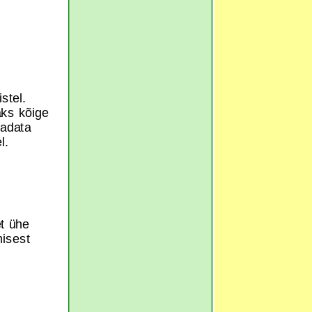
stel.
aks kõige
aadata
sel.
t ühe
misest