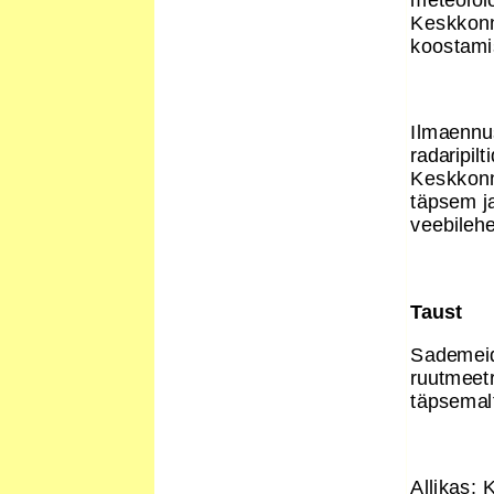
Keskkonn
koostami
Ilmaennus
radaripil
Keskkonna
täpsem ja
veebilehe
Taust
Sademeid
ruutmeet
täpsemal
Allikas: