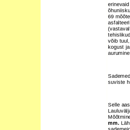
erinevaid
õhuniisk
69 mõõte
asfalteer
(vastaval
tehisliku
võib tuul
kogust j
aurumine
Sademed 
suviste h
Selle aas
Lauluvälj
Mõõtmine 
mm.
Läh
sademeid