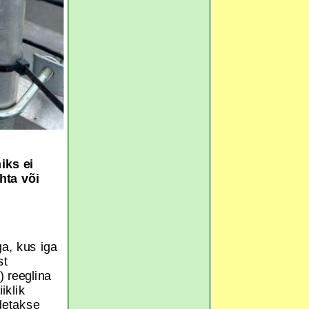
iks ei
hta või
a, kus iga
st
 reeglina
iklik
detakse