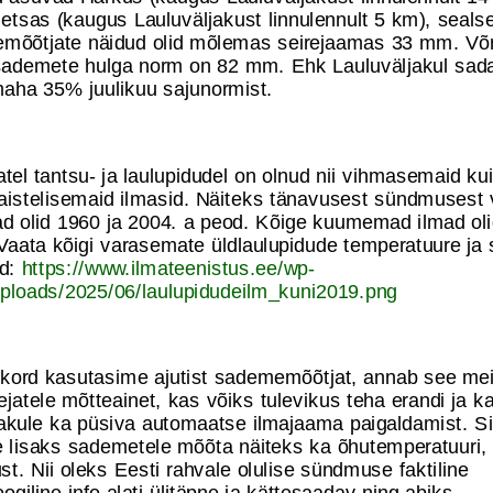
etsas (kaugus Lauluväljakust linnulennult 5 km), seals
mõõtjate näidud olid mõlemas seirejaamas 33 mm. Võ
 sademete hulga norm on 82 mm. Ehk Lauluväljakul sad
maha 35% juulikuu sajunormist.
el tantsu- ja laulupidudel on olnud nii vihmasemaid kui
aistelisemaid ilmasid. Näiteks tänavusest sündmusest 
d olid 1960 ja 2004. a peod. Kõige kuumemad ilmad oli
 Vaata kõigi varasemate üldlaulupidude temperatuure ja
d:
https://www.ilmateenistus.ee/wp-
uploads/2025/06/laulupidudeilm_kuni2019.png
ekord kasutasime ajutist sadememõõtjat, annab see me
ejatele mõtteainet, kas võiks tulevikus teha erandi ja k
akule ka püsiva automaatse ilmajaama paigaldamist. Si
lisaks sademetele mõõta näiteks ka õhutemperatuuri, t
st. Nii oleks Eesti rahvale olulise sündmuse faktiline
ogiline info alati ülitäpne ja kättesaadav ning abiks