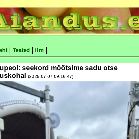
|
|
|
eht
Teated
Ilm
ulupeol: seekord mõõtsime sadu otse
uskohal
(2025-07-07 09:16:47)