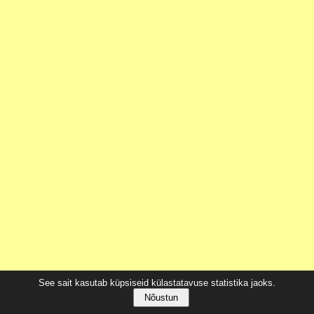
See sait kasutab küpsiseid külastatavuse statistika jaoks.
Nõustun