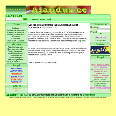
|
|
|
Avaleht
Teated
Ilm
Sisselogimine
Teave
Euroopa ilmaeksperdid jälgivad pingsalt suvist
Kasutaja
kuumalainet
(2025-07-04 04:47:18)
Uudised
Kuulutuste lugemine
Parool
Kuulutuse lisamine
Euroopa Keskpika Ilmaennustuse Keskuse (ECMWF) ja Copernicuse
👁
Meedia ja raamatud
kliimateenistuse eksperdid jälgivad pingsalt järjest äärmuslikumaks
Sõnavara
muutuvat suve Euroopas, kus temperatuurid ületavad mitmel pool
Seadused
pikaajalisi keskmisi kuni 14 kraadi võrra. Juuni lõpus alanud kuumalaine
-
Registreeru
Muu teave ja viited
mõjutab miljoneid inimesi. Loe lähemalt Keskkonnaagentuuri
blogiloost
.
Reklaam
Nõuanne
Aedniku kalender
ECMWF jätkab olukorra monitoorimist ning Copernicuse kliimamuutuste
Kasvatus-kujundus
teenistuselt on peagi oodata ka igakuist kliimaülevaadet, mis sisaldab
Tervis taimedest
täiendavat analüüsi juuni temperatuuride, hüdroloogiliste muutujate ja
Aed ja kokakunst
maailmamere jääolude kohta.
Teadus ja õpe
Lingid
Aiandustootjale
Muu nõu ja viited
Küsi ja vasta
(foorum)
Allikas: Keskkonnaagentuuri teade
EESTI SORDIVARAMU
Lingid
EESTI TAIMED
LIIGID, SORDID
SOOVITUSSORTIMENT
KÜLVIKALENDER
TAIMEKAITSE-
HUVITAV LOODUS
VAHENDID
TAIMEKASVATUS
TAIMENIMED
PUUVILJATAIMEDE
RAHVATÄHTPÄEVAD
KAHJUSTAJAD
BIODÜNAAMILINE ja
OHUSTAVATE
KUUKALENDER
TAIMEMÄÄRAJA
VÕÕRLIIKIDE NIMEKIRI
RIIGI TEATAJA
TURUSTAMISE
Partnerid
STANDARDID
EESTI KARTULISORDID
VIKERRAADIO
ETV
Kui Sa oma aiamuredele mujalt lahendust ei leidnud, küsi
foorumist
© Aiandus.ee Kõik õigused kaitstud. Selle portaali ühtki osa ei tohi jäljendada ega kasutada muudes väljaannetes ilma aiandus.ee haldaja kirjaliku loata.