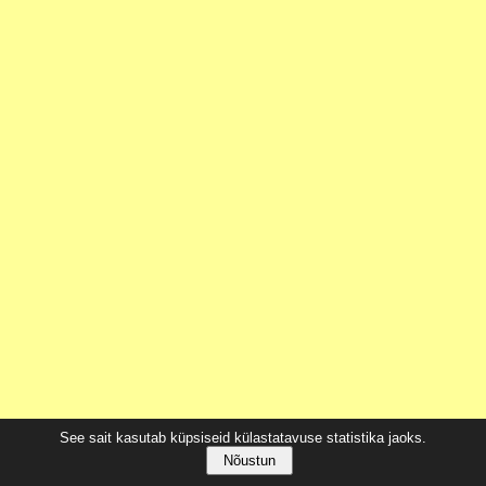
See sait kasutab küpsiseid külastatavuse statistika jaoks.
Nõustun