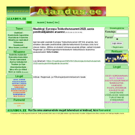
|
|
|
Avaleht
Teated
Ilm
Sisselogimine
Teave
Maablogi: Euroopa Toiduohutusameti 2023. aasta
Kasutaja
pestitsiidijääkide aruanne
(2025-06-13 03:24:08)
Uudised
Kuulutuste lugemine
Parool
Kuulutuse lisamine
👁
Meedia ja raamatud
Igal kevadel avaldab Euroopa Toiduohutusamet (EFSA) aruande, kus
Sõnavara
antakse ülevaade pestitsiidide jääkide leidumisest Euroopa Liidu turul
Seadused
-
olevas toidus. Milline on olukord viimase aruande põhjal, sellest kirjutab
Registreeru
Muu teave ja viited
Regionaal- ja Põllumajandusministeeriumi toiduohutuse osakonna
Reklaam
Nõuanne
peaspetsialist
Sille Vahter
.
Aedniku kalender
Kasvatus-kujundus
Tervis taimedest
Loe lähemalt:
https://maablogi.ee/2025/06/12/euroopa-toiduohutusameti-
Aed ja kokakunst
2023-aasta-pestitsiidijaakide-aruanne/
Teadus ja õpe
Lingid
Aiandustootjale
Muu nõu ja viited
Küsi ja vasta
(foorum)
EESTI SORDIVARAMU
Lingid
Allikas: Regionaal- ja Põllumajandusministeeriumi teade
EESTI TAIMED
LIIGID, SORDID
SOOVITUSSORTIMENT
KÜLVIKALENDER
TAIMEKAITSE-
HUVITAV LOODUS
VAHENDID
TAIMEKASVATUS
TAIMENIMED
PUUVILJATAIMEDE
RAHVATÄHTPÄEVAD
KAHJUSTAJAD
BIODÜNAAMILINE ja
OHUSTAVATE
KUUKALENDER
TAIMEMÄÄRAJA
VÕÕRLIIKIDE NIMEKIRI
RIIGI TEATAJA
TURUSTAMISE
Partnerid
STANDARDID
EESTI KARTULISORDID
VIKERRAADIO
ETV
Kui Sa oma aiamuredele mujalt lahendust ei leidnud, küsi
foorumist
© Aiandus.ee Kõik õigused kaitstud. Selle portaali ühtki osa ei tohi jäljendada ega kasutada muudes väljaannetes ilma aiandus.ee haldaja kirjaliku loata.