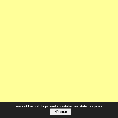
See sait kasutab küpsiseid külastatavuse statistika jaoks.
Nõustun