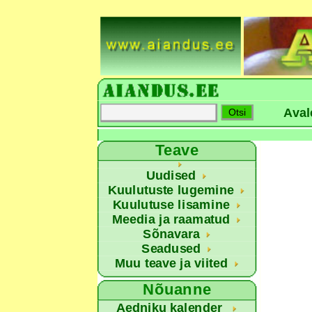
Aval
Teave
Uudised
Kuulutuste lugemine
Kuulutuse lisamine
Meedia ja raamatud
Sõnavara
Seadused
Muu teave ja viited
Nõuanne
Aedniku kalender