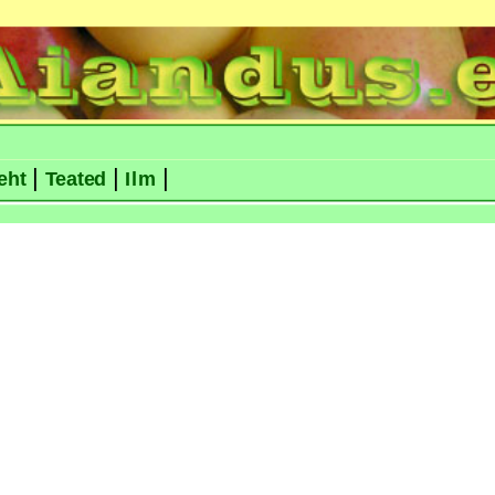
|
|
|
eht
Teated
Ilm