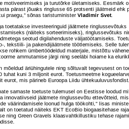
te motiveerimiseks ja turutõrke ületamiseks. Eesmärk o
sta pärast jõuaks ringlusse 65 protsenti jäätmeid ehk 
ui praegu,” sõnas taristuminister
Vladimir Svet
.
 toetatakse investeeringuid jäätmete ringlussevõtuks
istamiseks (näiteks sorteerimiseks), ringlussevõtuks ni
dmetega seotud digilahenduste väljatöötamiseks. Toet
io-, tekstiili- ja pakendijäätmete töötlemiseks. Selle tul
kse rohkem ümbertöödeldud materjale, mistõttu vähen
oorme ammutamise järgi ning seeläbi hoiame ka elur
n mõeldud äriühingutele ning sõltuvalt tegevusest on to
0 tuhat kuni 3 miljonit eurot. Toetusmeetme kogueelarv
nit eurot, mis pärineb Euroopa Liidu ühtekuuluvusfondis
ate sarnaste toetuste tulemusel on Eestisse loodud m
a innovatiivseid jäätmete ringlussevõtu ettevõtteid, mis
de väärindamisele loonud hulga töökohti," lisas ministe
lt on toetatud näiteks EKT EcoBio biogaasitehase raj
e ning Green Gravels klaasvahtkillustiku tehase rajami
ndisse.