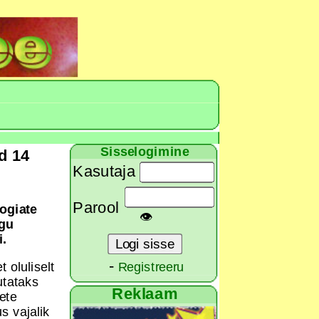
Sisselogimine
d 14
Kasutaja
Parool
ogiate
👁
ogu
i.
-
 oluliselt
Registreeru
utataks
Reklaam
ete
s vajalik