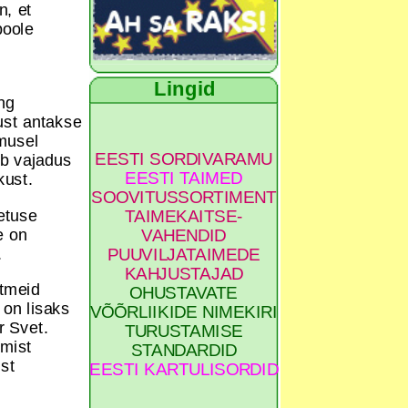
n, et
poole
Lingid
ng
ust antakse
emusel
EESTI SORDIVARAMU
eb vajadus
EESTI TAIMED
ikkust.
SOOVITUSSORTIMENT
etuse
TAIMEKAITSE-
e on
VAHENDID
t.
PUUVILJATAIMEDE
KAHJUSTAJAD
itmeid
OHUSTAVATE
 on lisaks
VÕÕRLIIKIDE NIMEKIRI
r Svet.
TURUSTAMISE
amist
STANDARDID
st
EESTI KARTULISORDID