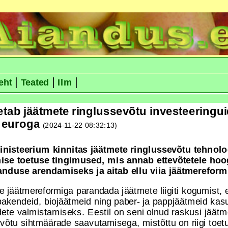
|
|
|
eht
Teated
Ilm
oetab jäätmete ringlussevõtu investeeringui
i euroga
(2024-11-22 08:32:13)
nisteerium kinnitas jäätmete ringlussevõtu tehnolo
ise toetuse tingimused, mis annab ettevõtetele ho
nduse arendamiseks ja aitab ellu viia jäätmereform
 jäätmereformiga parandada jäätmete liigiti kogumist, et
akendeid, biojäätmeid ning paber- ja pappjäätmeid kas
dete valmistamiseks. Eestil on seni olnud raskusi jäätm
evõtu sihtmäärade saavutamisega, mistõttu on riigi toetu