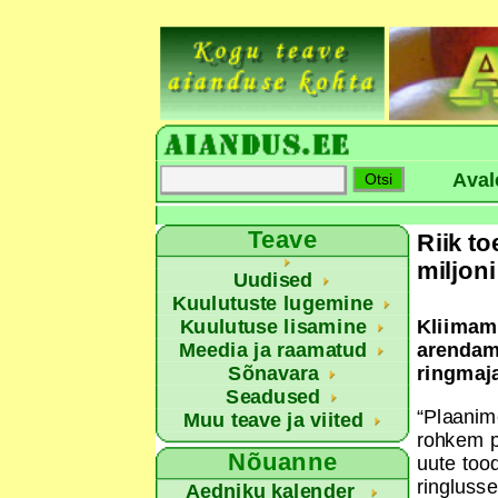
Aval
Teave
Riik t
miljon
Uudised
Kuulutuste lugemine
Kuulutuse lisamine
Kliimami
Meedia ja raamatud
arendam
Sõnavara
ringmaja
Seadused
“Plaanime
Muu teave ja viited
rohkem p
Nõuanne
uute too
ringluss
Aedniku kalender