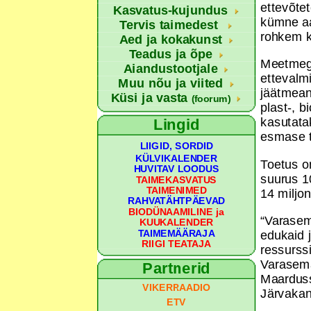
ettevõte
Kasvatus-kujundus
kümne aa
Tervis taimedest
rohkem k
Aed ja kokakunst
Teadus ja õpe
Meetmega
Aiandustootjale
ettevalm
Muu nõu ja viited
jäätmean
Küsi ja vasta
(foorum)
plast-, b
kasutata
Lingid
esmase t
LIIGID, SORDID
KÜLVIKALENDER
Toetus o
HUVITAV LOODUS
suurus 1
TAIMEKASVATUS
TAIMENIMED
14 miljo
RAHVATÄHTPÄEVAD
BIODÜNAAMILINE ja
“Varasem
KUUKALENDER
TAIMEMÄÄRAJA
edukaid j
RIIGI TEATAJA
ressurssi
Varasema
Partnerid
Maarduss
VIKERRAADIO
Järvaka
ETV