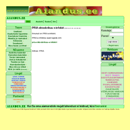
|
|
|
Avaleht
Teated
Ilm
Sisselogimine
Teave
PRIA oktoobrikuu e-infokiri
(2024-10-31 14:16:11)
Kasutaja
Uudised
Ilmunud on PRIA e-infokiri.
Kuulutuste lugemine
Parool
Kuulutuse lisamine
👁
PRIA e-infokirja saab lugeda siin:
Meedia ja raamatud
Sõnavara
pria-oktoobrikuu-e-infokiri
Seadused
-
Registreeru
Muu teave ja viited
Reklaam
Nõuanne
Allikas: PRIA
Aedniku kalender
Kasvatus-kujundus
Tervis taimedest
Aed ja kokakunst
Teadus ja õpe
Lingid
Aiandustootjale
Muu nõu ja viited
Küsi ja vasta
(foorum)
EESTI SORDIVARAMU
Lingid
EESTI TAIMED
LIIGID, SORDID
SOOVITUSSORTIMENT
KÜLVIKALENDER
TAIMEKAITSE-
HUVITAV LOODUS
VAHENDID
TAIMEKASVATUS
TAIMENIMED
PUUVILJATAIMEDE
RAHVATÄHTPÄEVAD
KAHJUSTAJAD
BIODÜNAAMILINE ja
OHUSTAVATE
KUUKALENDER
TAIMEMÄÄRAJA
VÕÕRLIIKIDE NIMEKIRI
RIIGI TEATAJA
TURUSTAMISE
Partnerid
STANDARDID
EESTI KARTULISORDID
VIKERRAADIO
ETV
Kui Sa oma aiamuredele mujalt lahendust ei leidnud, küsi
foorumist
© Aiandus.ee Kõik õigused kaitstud. Selle portaali ühtki osa ei tohi jäljendada ega kasutada muudes väljaannetes ilma aiandus.ee haldaja kirjaliku loata.