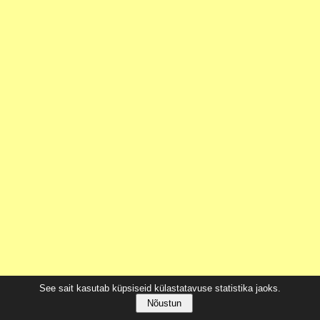
See sait kasutab küpsiseid külastatavuse statistika jaoks.
Nõustun