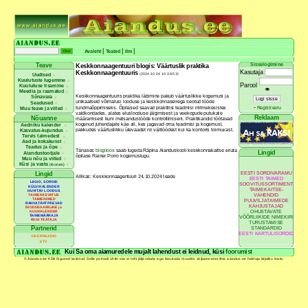
|
|
|
Avaleht
Teated
Ilm
Sisselogimine
Teave
Keskkonnaagentuuri blogis: Väärtuslik praktika
Kasutaja
Keskkonnaagentuuris
(2024-10-24 10:38:53)
Uudised
Kuulutuste lugemine
Parool
Kuulutuse lisamine
👁
Meedia ja raamatud
Keskkonnaagentuuris praktika läbimine pakub väärtuslikke kogemusi ja
Sõnavara
unikaalseid võimalusi looduse ja keskkonnaseirega seotud tööde
Seadused
-
tundmaõppimiseks. Õpilased saavad praktilisi teadmisi mitmekesistes
Registreeru
Muu teave ja viited
valdkondades, alates eluslooduse jälgimisest ja veekogude putukate
Reklaam
Nõuanne
määramisest kuni metsandustööde kontrollimiseni. Praktikandid töötavad
kogenud juhendajate käe all, kes jagavad oma teadmisi ja kogemusi,
Aedniku kalender
pakkudes väärtuslikku ülevaadet nii välitöödest kui ka kontoris toimuvast.
Kasvatus-kujundus
Tervis taimedest
Aed ja kokakunst
Teadus ja õpe
Tänases
blogiloos
saab lugeda Räpina Aianduskooli keskkonnakaitse eriala
Lingid
Aiandustootjale
õpilase Rainer Porro kogemuslugu.
Muu nõu ja viited
Küsi ja vasta
(foorum)
EESTI SORDIVARAMU
Lingid
Allikas: Keskkonnaagentuuri 24.10.2024 teade
EESTI TAIMED
LIIGID, SORDID
SOOVITUSSORTIMENT
KÜLVIKALENDER
TAIMEKAITSE-
HUVITAV LOODUS
VAHENDID
TAIMEKASVATUS
TAIMENIMED
PUUVILJATAIMEDE
RAHVATÄHTPÄEVAD
KAHJUSTAJAD
BIODÜNAAMILINE ja
OHUSTAVATE
KUUKALENDER
TAIMEMÄÄRAJA
VÕÕRLIIKIDE NIMEKIRI
RIIGI TEATAJA
TURUSTAMISE
Partnerid
STANDARDID
EESTI KARTULISORDID
VIKERRAADIO
ETV
Kui Sa oma aiamuredele mujalt lahendust ei leidnud, küsi
foorumist
© Aiandus.ee Kõik õigused kaitstud. Selle portaali ühtki osa ei tohi jäljendada ega kasutada muudes väljaannetes ilma aiandus.ee haldaja kirjaliku loata.