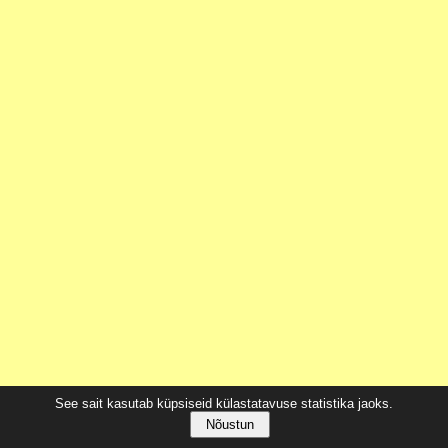
See sait kasutab küpsiseid külastatavuse statistika jaoks.
Nõustun