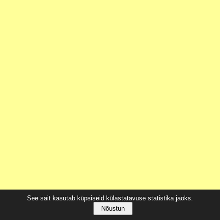
See sait kasutab küpsiseid külastatavuse statistika jaoks.
Nõustun