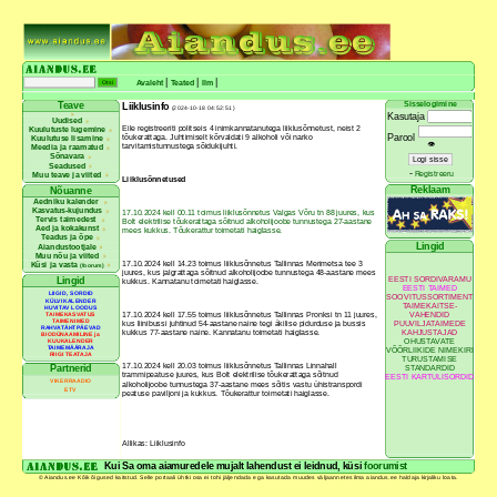
|
|
|
Avaleht
Teated
Ilm
Sisselogimine
Teave
Liiklusinfo
(2024-10-18 04:52:51)
Kasutaja
Uudised
Eile registreeriti politseis 4 inimkannatanutega liiklusõnnetust, neist 2
Kuulutuste lugemine
tõukerattaga. Juhtimiselt kõrvaldati 9 alkoholi või narko
Parool
Kuulutuse lisamine
👁
tarvitamistunnustega sõidukijuhti.
Meedia ja raamatud
Sõnavara
Seadused
-
Registreeru
Muu teave ja viited
Liiklusõnnetused
Reklaam
Nõuanne
Aedniku kalender
Kasvatus-kujundus
17.10.2024 kell 00.11 toimus liiklusõnnetus Valgas Võru tn 88 juures, kus
Tervis taimedest
Bolt elektrilise tõukerattaga sõitnud alkoholijoobe tunnustega 27-aastane
Aed ja kokakunst
mees kukkus. Tõukerattur toimetati haiglasse.
Teadus ja õpe
Lingid
Aiandustootjale
Muu nõu ja viited
17.10.2024 kell 14.23 toimus liiklusõnnetus Tallinnas Merimetsa tee 3
Küsi ja vasta
(foorum)
juures, kus jalgrattaga sõitnud alkoholijoobe tunnustega 48-aastane mees
EESTI SORDIVARAMU
Lingid
kukkus. Kannatanu toimetati haiglasse.
EESTI TAIMED
LIIGID, SORDID
SOOVITUSSORTIMENT
KÜLVIKALENDER
TAIMEKAITSE-
HUVITAV LOODUS
VAHENDID
17.10.2024 kell 17.55 toimus liiklusõnnetus Tallinnas Pronksi tn 11 juures,
TAIMEKASVATUS
TAIMENIMED
PUUVILJATAIMEDE
kus liinibussi juhtinud 54-aastane naine tegi äkilise pidurduse ja bussis
RAHVATÄHTPÄEVAD
KAHJUSTAJAD
kukkus 77-aastane naine. Kannatanu toimetati haiglasse.
BIODÜNAAMILINE ja
OHUSTAVATE
KUUKALENDER
TAIMEMÄÄRAJA
VÕÕRLIIKIDE NIMEKIRI
RIIGI TEATAJA
TURUSTAMISE
17.10.2024 kell 20.03 toimus liiklusõnnetus Tallinnas Linnahall
Partnerid
STANDARDID
trammipeatuse juures, kus Bolt elektrilise tõukerattaga sõitnud
EESTI KARTULISORDID
VIKERRAADIO
alkoholijoobe tunnustega 37-aastane mees sõitis vastu ühistranspordi
ETV
peatuse paviljoni ja kukkus. Tõukerattur toimetati haiglasse.
Allikas: Liiklusinfo
Kui Sa oma aiamuredele mujalt lahendust ei leidnud, küsi
foorumist
© Aiandus.ee Kõik õigused kaitstud. Selle portaali ühtki osa ei tohi jäljendada ega kasutada muudes väljaannetes ilma aiandus.ee haldaja kirjaliku loata.