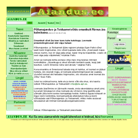
|
|
|
Avaleht
Teated
Ilm
Sisselogimine
Teave
Põllumajandus- ja Toiduamet võttis omanikult Pärnus ära
Kasutaja
kolm koera
(2024-07-25 05:27:43)
Uudised
Kuulutuste lugemine
Parool
Kuulutuse lisamine
👁
Omanikult võeti ära koer koos kahe kutsikaga. Loomade
Meedia ja raamatud
pidamistingimused olid väga halvad.
Sõnavara
Seadused
Põllumajandus- ja Toiduameti lääne regiooni juhataja Egon Paltsi sõnul
-
Registreeru
Muu teave ja viited
peeti loomi tingimustes, mis võisid kujutada neile ohtu. „Koeri peeti majas
Reklaam
Nõuanne
olevas ruumis, kus oli väga palju prügi, taarat ning ka klaasikilde. Lisaks oli
seal väga palju väljaheiteid,“ kirjeldas Palts.
Aedniku kalender
Kasvatus-kujundus
Amet sai loomade kohta esmase vihje mais ning teostas mitmeid
Tervis taimedest
kontrollkäike. „Omanikuga ei olnud võimalik kontakti saada, kuigi jäeti
Aed ja kokakunst
teavitusi. Loomi õnnestus näha vaid aknast,“ selgitas Palts.
Teadus ja õpe
Lingid
Aiandustootjale
Kuna omanikku ei õnnestunud tabada ning oli kahtlus, et loomad on jäätud
Muu nõu ja viited
hooleta, siis siseneti majja, et loomade pidamistingimused üle vaadata.
Küsi ja vasta
(foorum)
„Kuivõrd loomad olid halbades tingimustes, siis otsustas amet loomad ära
võtta,“ lisas Palts.
EESTI SORDIVARAMU
Lingid
EESTI TAIMED
Juhul kui märkad looma, kelle elu ja tervis võib olla ohus, siis teavita
LIIGID, SORDID
SOOVITUSSORTIMENT
KÜLVIKALENDER
sellest Põllumajandus- ja Toiduametit
vihje@pta.agri.ee
.
TAIMEKAITSE-
HUVITAV LOODUS
VAHENDID
TAIMEKASVATUS
Loomade äravõtmine on äärmuslik meede, mida rakendatakse ainult juhul,
TAIMENIMED
PUUVILJATAIMEDE
kui ameti hinnangul on ohus loomade elu või tervis ning seetõttu pole
RAHVATÄHTPÄEVAD
KAHJUSTAJAD
BIODÜNAAMILINE ja
võimalik jätta loomi senise loomapidaja hoolde. Kehtiva õiguse kohaselt on
OHUSTAVATE
KUUKALENDER
õigus loomi kontrollida, loomaomanikule ettekirjutusi teha ja loomi
TAIMEMÄÄRAJA
VÕÕRLIIKIDE NIMEKIRI
RIIGI TEATAJA
võõrandada vaid Põllumajandus- ja Toiduametil, milles meile osutavad
TURUSTAMISE
tänuväärset abi mitmed loomakaitseorganisatsioonid.
Partnerid
STANDARDID
EESTI KARTULISORDID
VIKERRAADIO
ETV
Allikas: Põllumajandus- ja Toiduameti pressiteade
Kui Sa oma aiamuredele mujalt lahendust ei leidnud, küsi
foorumist
© Aiandus.ee Kõik õigused kaitstud. Selle portaali ühtki osa ei tohi jäljendada ega kasutada muudes väljaannetes ilma aiandus.ee haldaja kirjaliku loata.