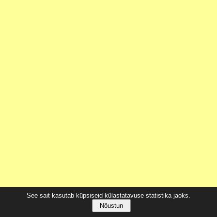
See sait kasutab küpsiseid külastatavuse statistika jaoks.
Nõustun