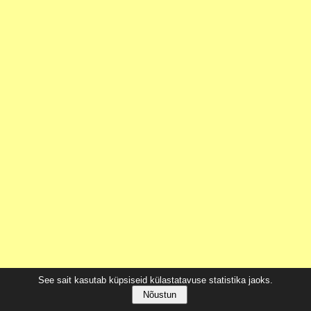
See sait kasutab küpsiseid külastatavuse statistika jaoks.
Nõustun