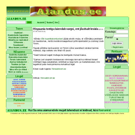
|
|
|
Avaleht
Teated
Ilm
Sisselogimine
Teave
Hispaania teetigu laiendab vargsi, ent jõudsalt leviala
(2024-
Kasutaja
07-05 06:03:14)
Uudised
Kuulutuste lugemine
Parool
Kuulutuse lisamine
Nõnda
võib kaardirakendustest
jääda ekslik mulje, et võõrnälkja probleem
👁
Meedia ja raamatud
on taandumas, nentis keskkonnaagentuuri juhtivspetsialist ja zooloog Uudo
Sõnavara
Timm.
Seadused
-
Registreeru
Muu teave ja viited
Tigude põhiline levikuvektor on Timmi sõnul aianditest ostetud taimne
materjal, olgu selleks siis lilled või puud.
Reklaam
Nõuanne
Aedniku kalender
"Sealt tulevad sageli mullaga ka teetigude munad kaasa.
Kasvatus-kujundus
"Samas just aiaprahi loodusesse viimisega levivad ka mitmed teised
Tervis taimedest
võõrliigid nagu pargitatrad, siniliiliad ja isegi lumi- ja maikellukesed, mis
Aed ja kokakunst
tegelikult pole meie piirkonna kohalikud liigid
Teadus ja õpe
Lingid
Aiandustootjale
Edasi saab lugeda:
Novaator.err.ee
Muu nõu ja viited
Küsi ja vasta
(foorum)
EESTI SORDIVARAMU
Lingid
Allikas:
Novaator.err.ee
EESTI TAIMED
LIIGID, SORDID
SOOVITUSSORTIMENT
KÜLVIKALENDER
TAIMEKAITSE-
HUVITAV LOODUS
VAHENDID
TAIMEKASVATUS
TAIMENIMED
PUUVILJATAIMEDE
RAHVATÄHTPÄEVAD
KAHJUSTAJAD
BIODÜNAAMILINE ja
OHUSTAVATE
KUUKALENDER
TAIMEMÄÄRAJA
VÕÕRLIIKIDE NIMEKIRI
RIIGI TEATAJA
TURUSTAMISE
Partnerid
STANDARDID
EESTI KARTULISORDID
VIKERRAADIO
ETV
Kui Sa oma aiamuredele mujalt lahendust ei leidnud, küsi
foorumist
© Aiandus.ee Kõik õigused kaitstud. Selle portaali ühtki osa ei tohi jäljendada ega kasutada muudes väljaannetes ilma aiandus.ee haldaja kirjaliku loata.