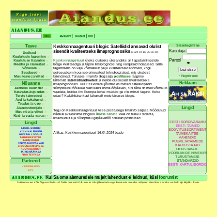
|
|
|
Avaleht
Teated
Ilm
Sisselogimine
Teave
Keskkonnaagentuuri blogis: Satelliidid annavad olulist
Kasutaja
sisendit kvaliteetseks ilmaprognoosiks
(2024-04-16 05:55:49)
Uudised
Kuulutuste lugemine
Parool
Kuulutuse lisamine
Keskkonnaagentuuri
üheks oluliseks ülesandeks on tagada inimestele
👁
Meedia ja raamatud
kõrge kvaliteediga ja täpne ilmaprognoos ning varajased hoiatused. Selle
Sõnavara
tagamiseks on vaja võimalikult palju kvaliteetseid andmeid, kogu
Seadused
seiresüsteem koosneb erinevatest tehnoloogiatest, mis üksteist
-
Registreeru
Muu teave ja viited
täiendavad. Tänases ilmainfo blogisarja
postituses
räägime
lähemalt
satelliidiandmetest
ja nende olulisusest kvaliteetseks
Reklaam
Nõuanne
ilmaprognoosiks. Kui 1990-ndatel jõudsid esimesed satelliidipildid
sünoptikute töölauale vaid kaks korda ööpäevas, siis täna on meil võimalus
Aedniku kalender
vaadata, kuidas ilm Euroopa kohal muutub iga viie minuti tagant. Kuhu
Kasvatus-kujundus
edasi? Ka lähitulevikust lähemalt meie tänases blogis.
Tervis taimedest
Aed ja kokakunst
Teadus ja õpe
Lingid
Aiandustootjale
Tegu on Keskkonnaagentuuri teise postitusega ilmainfo sarjast. Möödunud
Muu nõu ja viited
nädalal avaldasime blogiloo
äikese seirest
. Veel on tulekul radarite,
Küsi ja vasta
(foorum)
ilmamudelite ja sünoptiku igapäevatöö sisukad postitused.
EESTI SORDIVARAMU
Lingid
EESTI TAIMED
LIIGID, SORDID
SOOVITUSSORTIMENT
KÜLVIKALENDER
Allikas: Keskkonnaagentuuri 16.04.2024 teade
TAIMEKAITSE-
HUVITAV LOODUS
VAHENDID
TAIMEKASVATUS
TAIMENIMED
PUUVILJATAIMEDE
RAHVATÄHTPÄEVAD
KAHJUSTAJAD
BIODÜNAAMILINE ja
OHUSTAVATE
KUUKALENDER
TAIMEMÄÄRAJA
VÕÕRLIIKIDE NIMEKIRI
RIIGI TEATAJA
TURUSTAMISE
Partnerid
STANDARDID
EESTI KARTULISORDID
VIKERRAADIO
ETV
Kui Sa oma aiamuredele mujalt lahendust ei leidnud, küsi
foorumist
© Aiandus.ee Kõik õigused kaitstud. Selle portaali ühtki osa ei tohi jäljendada ega kasutada muudes väljaannetes ilma aiandus.ee haldaja kirjaliku loata.