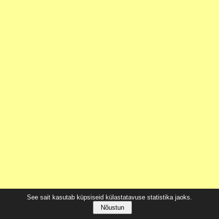
See sait kasutab küpsiseid külastatavuse statistika jaoks.
Nõustun