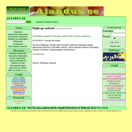
|
|
|
Avaleht
Teated
Ilm
Sisselogimine
Teave
Riigikogu uudised
(2024-04-04 05:20:46)
Kasutaja
Uudised
Kuulutuste lugemine
Õpetajatele palgalisa võimaldav eelnõu läbis esimese lugemise
Parool
Kuulutuse lisamine
👁
Meedia ja raamatud
03.04.2024 / Istungi ülevaated
Sõnavara
Seadused
Tänasel Riigikogu istungil läbis esimese lugemise õpetajate palga
-
Registreeru
Muu teave ja viited
alammäära tõstmist võimaldav eelnõu, teise lugemise läbisid muuhulgas
Ukraina koolilapsi, õppuseaegset ohuteavitust…
Reklaam
Nõuanne
Aedniku kalender
Loe lähemalt
Kasvatus-kujundus
Tervis taimedest
Aed ja kokakunst
Allikas: Riigikogu uudised
Teadus ja õpe
Lingid
Aiandustootjale
Muu nõu ja viited
Küsi ja vasta
(foorum)
EESTI SORDIVARAMU
Lingid
EESTI TAIMED
LIIGID, SORDID
SOOVITUSSORTIMENT
KÜLVIKALENDER
TAIMEKAITSE-
HUVITAV LOODUS
VAHENDID
TAIMEKASVATUS
TAIMENIMED
PUUVILJATAIMEDE
RAHVATÄHTPÄEVAD
KAHJUSTAJAD
BIODÜNAAMILINE ja
OHUSTAVATE
KUUKALENDER
TAIMEMÄÄRAJA
VÕÕRLIIKIDE NIMEKIRI
RIIGI TEATAJA
TURUSTAMISE
Partnerid
STANDARDID
EESTI KARTULISORDID
VIKERRAADIO
ETV
Kui Sa oma aiamuredele mujalt lahendust ei leidnud, küsi
foorumist
© Aiandus.ee Kõik õigused kaitstud. Selle portaali ühtki osa ei tohi jäljendada ega kasutada muudes väljaannetes ilma aiandus.ee haldaja kirjaliku loata.