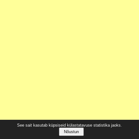
See sait kasutab küpsiseid külastatavuse statistika jaoks.
Nõustun