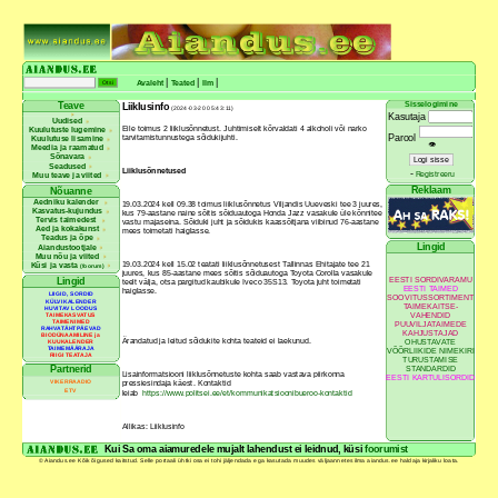
|
|
|
Avaleht
Teated
Ilm
Sisselogimine
Teave
Liiklusinfo
(2024-03-20 05:43:11)
Kasutaja
Uudised
Eile toimus 2 liiklusõnnetust. Juhtimiselt kõrvaldati 4 alkoholi või narko
Kuulutuste lugemine
tarvitamistunnustega sõidukijuhti.
Parool
Kuulutuse lisamine
👁
Meedia ja raamatud
Sõnavara
Seadused
Liiklusõnnetused
-
Registreeru
Muu teave ja viited
Reklaam
Nõuanne
Aedniku kalender
19.03.2024 kell 09.38 toimus liiklusõnnetus Viljandis Uueveski tee 3 juures,
Kasvatus-kujundus
kus 79-aastane naine sõitis sõiduautoga Honda Jazz vasakule üle kõnnitee
Tervis taimedest
vastu majaseina. Sõiduki juht ja sõidukis kaassõitjana viibinud 76-aastane
Aed ja kokakunst
mees toimetati haiglasse.
Teadus ja õpe
Lingid
Aiandustootjale
Muu nõu ja viited
19.03.2024 kell 15.02 teatati liiklusõnnetusest Tallinnas Ehitajate tee 21
Küsi ja vasta
(foorum)
juures, kus 85-aastane mees sõitis sõiduautoga Toyota Corolla vasakule
EESTI SORDIVARAMU
Lingid
teelt välja, otsa pargitud kaubikule Iveco 35S13. Toyota juht toimetati
EESTI TAIMED
haiglasse.
LIIGID, SORDID
SOOVITUSSORTIMENT
KÜLVIKALENDER
TAIMEKAITSE-
HUVITAV LOODUS
VAHENDID
TAIMEKASVATUS
TAIMENIMED
PUUVILJATAIMEDE
RAHVATÄHTPÄEVAD
KAHJUSTAJAD
BIODÜNAAMILINE ja
Ärandatud ja leitud sõidukite kohta teateid ei laekunud.
OHUSTAVATE
KUUKALENDER
TAIMEMÄÄRAJA
VÕÕRLIIKIDE NIMEKIRI
RIIGI TEATAJA
TURUSTAMISE
Partnerid
STANDARDID
Lisainformatsiooni liiklusõnnetuste kohta saab vastava piirkonna
EESTI KARTULISORDID
VIKERRAADIO
pressiesindaja käest. Kontaktid
ETV
leiab
https://www.politsei.ee/et/kommunikatsioonibueroo-kontaktid
Allikas: Liiklusinfo
Kui Sa oma aiamuredele mujalt lahendust ei leidnud, küsi
foorumist
© Aiandus.ee Kõik õigused kaitstud. Selle portaali ühtki osa ei tohi jäljendada ega kasutada muudes väljaannetes ilma aiandus.ee haldaja kirjaliku loata.