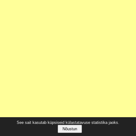
See sait kasutab küpsiseid külastatavuse statistika jaoks.
Nõustun