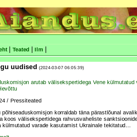
|
|
|
eht
Teated
Ilm
ogu uudised
(2024-03-07 06:05:39)
uskomisjon arutab välisekspertidega Vene külmutatud 
levõttu
24 / Pressiteated
u põhiseaduskomisjon korraldab täna pärastlõunal avalik
da koos välisekspertidega rahvusvaheliste sanktsioonide
külmutatud varade kasutamist Ukrainale tekitatud…