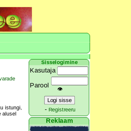
Sisselogimine
Kasutaja
varade
Parool
👁
u istungi,
-
Registreeru
 alusel
Reklaam