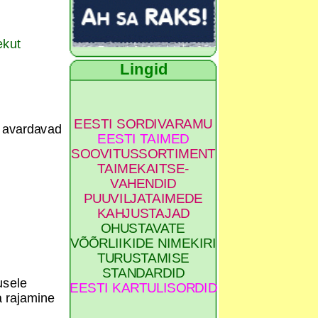
ekut
Lingid
EESTI SORDIVARAMU
g avardavad
EESTI TAIMED
SOOVITUSSORTIMENT
TAIMEKAITSE-
VAHENDID
PUUVILJATAIMEDE
KAHJUSTAJAD
OHUSTAVATE
VÕÕRLIIKIDE NIMEKIRI
TURUSTAMISE
STANDARDID
usele
EESTI KARTULISORDID
a rajamine