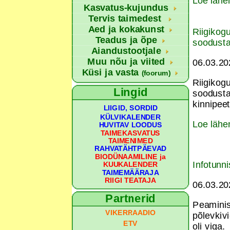
Loe lähe
Kasvatus-kujundus
Tervis taimedest
Aed ja kokakunst
Riigikog
Teadus ja õpe
soodust
Aiandustootjale
Muu nõu ja viited
06.03.2
Küsi ja vasta
(foorum)
Riigikog
Lingid
soodusta
kinnipee
LIIGID, SORDID
KÜLVIKALENDER
Loe lähe
HUVITAV LOODUS
TAIMEKASVATUS
TAIMENIMED
RAHVATÄHTPÄEVAD
BIODÜNAAMILINE ja
Infotunni
KUUKALENDER
TAIMEMÄÄRAJA
RIIGI TEATAJA
06.03.20
Partnerid
Peaminis
VIKERRAADIO
põlevkiv
ETV
oli viga.