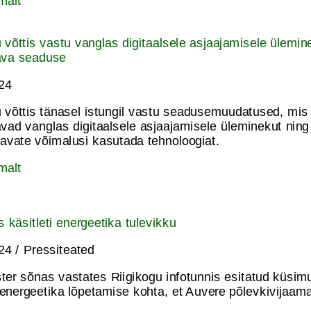
malt
u võttis vastu vanglas digitaalsele asjaajamisele ülemin
ava seaduse
024
u võttis tänasel istungil vastu seadusemuudatused, mis
vad vanglas digitaalsele asjaajamisele üleminekut nin
tavate võimalusi kasutada tehnoloogiat.
malt
s käsitleti energeetika tulevikku
24 / Pressiteated
ter sõnas vastates Riigikogu infotunnis esitatud küsim
ienergeetika lõpetamise kohta, et Auvere põlevkivijaam