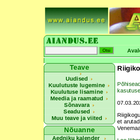
Aval
Teave
Riigik
Uudised
Põhisead
Kuulutuste lugemine
kasutuse
Kuulutuse lisamine
Meedia ja raamatud
07.03.20
Sõnavara
Seadused
Riigikog
Muu teave ja viited
et aruta
Venemaa 
Nõuanne
Aedniku kalender