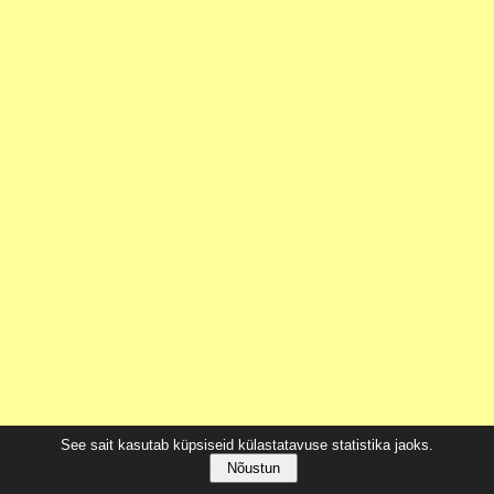
See sait kasutab küpsiseid külastatavuse statistika jaoks.
Nõustun