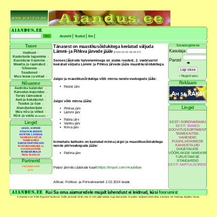
|
|
|
Avaleht
Teated
Ilm
Sisselogimine
Teave
Tänasest on maastikusõidukitega keelatud väljuda
Kasutaja
Lämmi- ja Pihkva järvede jääle
(2024-02-02 06:48:47)
Uudised
Kuulutuste lugemine
Parool
Kuulutuse lisamine
Seoses jääolude halvenemisega on alates reedest, 2. veebruarist
👁
Meedia ja raamatud
keelatud väljuda Lämmi ja Pihkva järvede jääle maastikusõidukitega.
Sõnavara
Seadused
-
Registreeru
Muu teave ja viited
Jalgsi ja maastikusõidukiga võib minna nende veekogude jääle:
Reklaam
Nõuanne
Peipsi järv
Aedniku kalender
Kasvatus-kujundus
Tervis taimedest
Aed ja kokakunst
Jalgsi võib minna jääle:
Teadus ja õpe
Lingid
Aiandustootjale
Pihkva järv
Muu nõu ja viited
Lämmi järv
Küsi ja vasta
(foorum)
Pabra järv
EESTI SORDIVARAMU
Lingid
Vaniku järv
EESTI TAIMED
Kriiva järv
LIIGID, SORDID
SOOVITUSSORTIMENT
KÜLVIKALENDER
TAIMEKAITSE-
HUVITAV LOODUS
VAHENDID
TAIMEKASVATUS
TAIMENIMED
PUUVILJATAIMEDE
Inimelude kaitseks on keelatud minna jalgsi ja maastikusõidukitega
RAHVATÄHTPÄEVAD
KAHJUSTAJAD
nende piiriveekogude jääle:
BIODÜNAAMILINE ja
OHUSTAVATE
KUUKALENDER
TAIMEMÄÄRAJA
Pattina järv
VÕÕRLIIKIDE NIMEKIRI
RIIGI TEATAJA
TURUSTAMISE
Partnerid
STANDARDID
EESTI KARTULISORDID
VIKERRAADIO
Peipsi järvistu jääolude kaart:
https://tinyurl.com/mryub8yw
ETV
Allikas: Politsei- ja Piirivalveameti 2.02.2024 teade
Kui Sa oma aiamuredele mujalt lahendust ei leidnud, küsi
foorumist
© Aiandus.ee Kõik õigused kaitstud. Selle portaali ühtki osa ei tohi jäljendada ega kasutada muudes väljaannetes ilma aiandus.ee haldaja kirjaliku loata.