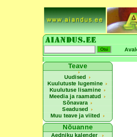
Aval
Teave
Uudised
Kuulutuste lugemine
Kuulutuse lisamine
Meedia ja raamatud
Sõnavara
Seadused
Muu teave ja viited
Nõuanne
Aedniku kalender