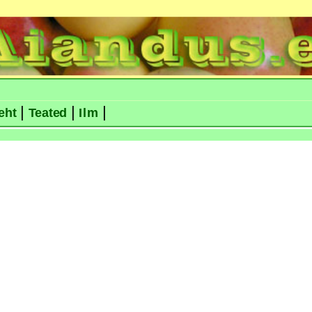
|
|
|
eht
Teated
Ilm