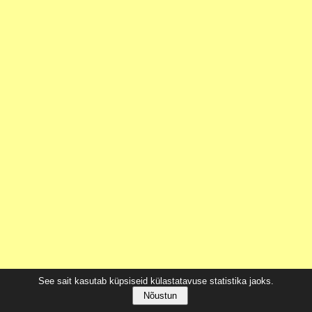
See sait kasutab küpsiseid külastatavuse statistika jaoks.
Nõustun