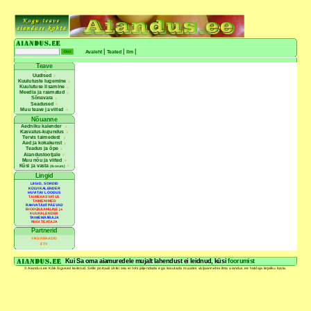
Kasu
Paro
|
|
|
Avaleht
Teated
Ilm
Teave
Uudised
Kuulutuste lugemine
Kuulutuse lisamine
Meedia ja raamatud
Sõnavara
Seadused
Muu teave ja viited
Nõuanne
EEST
Aedniku kalender
E
Kasvatus-kujundus
SOOV
Tervis taimedest
T
Aed ja kokakunst
Teadus ja õpe
PU
Aiandustootjale
K
Muu nõu ja viited
Küsi ja vasta
(foorum)
VÕÕRL
Lingid
T
LIIGID, SORDID
EEST
KÜLVIKALENDER
HUVITAV LOODUS
TAIMEKASVATUS
TAIMENIMED
RAHVATÄHTPÄEVAD
BIODÜNAAMILINE ja
KUUKALENDER
TAIMEMÄÄRAJA
RIIGI TEATAJA
Partnerid
VIKERRAADIO
ETV
Kui Sa oma aiamuredele mujalt lahendust ei leidnud, küsi
foorumist
© Aiandus.ee Kõik õigused kaitstud. Selle portaali ühtki osa ei tohi jäljendada ega kasutada muudes väljaannetes ilma aiandus.ee haldaja kirjaliku loata.